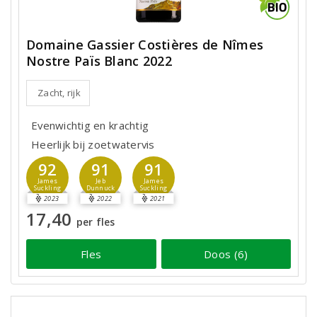
Domaine Gassier Costières de Nîmes
Nostre Païs Blanc 2022
Zacht, rijk
Evenwichtig en krachtig
Heerlijk bij zoetwatervis
92
91
91
James
Jeb
James
Suckling
Dunnuck
Suckling
2023
2022
2021
17,40
per fles
Fles
Doos (6)