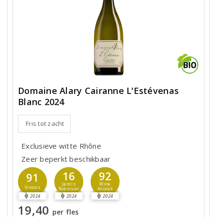
Domaine Alary Cairanne L'Estévenas
Blanc 2024
Fris tot zacht
Exclusieve witte Rhône
Zeer beperkt beschikbaar
16
92
91
Jancis
Wine
Vinous
Robinson
Anorak
2024
2024
2024
19,40
per fles