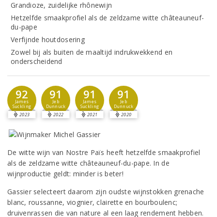
Grandioze, zuidelijke rhônewijn
Hetzelfde smaakprofiel als de zeldzame witte châteauneuf-
du-pape
Verfijnde houtdosering
Zowel bij als buiten de maaltijd indrukwekkend en
onderscheidend
92
91
91
91
James
Jeb
James
Jeb
Suckling
Dunnuck
Suckling
Dunnuck
2023
2022
2021
2020
De witte wijn van Nostre Païs heeft hetzelfde smaakprofiel
als de zeldzame witte châteauneuf-du-pape. In de
wijnproductie geldt: minder is beter!
Gassier selecteert daarom zijn oudste wijnstokken grenache
blanc, roussanne, viognier, clairette en bourboulenc;
druivenrassen die van nature al een laag rendement hebben.