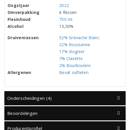
Oogstjaar
2022
Omverpakking
6 flessen
Flesinhoud
750 ml
Alcohol
13,50%
Druivenrassen
52% Grenache Blanc
22% Roussanne
17% Viognier
7% Clairette
2% Bourboulenc
Allergenen
Bevat sulfieten
Onderscheidingen (4)
Beoordelingen
Producentprofiel