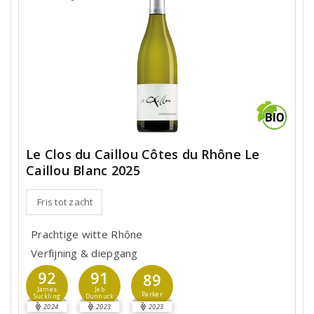
Le Clos du Caillou Côtes du Rhône Le
Caillou Blanc 2025
Fris tot zacht
Prachtige witte Rhône
Verfijning & diepgang
92
91
89
James
Jeb
Parker
Suckling
Dunnuck
2024
2023
2023