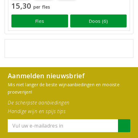
15,30
per fles
Fles
Doos (6)
Aanmelden nieuwsbrief
Mis niet langer de beste wijnaanbiedingen en mooiste
proeverijen!
De scherpste aanbiedingen
Handige wijn en spijs tips