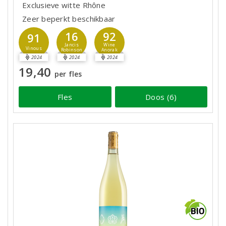
Exclusieve witte Rhône
Zeer beperkt beschikbaar
16
92
91
Jancis
Wine
Vinous
Robinson
Anorak
2024
2024
2024
19,40
per fles
Fles
Doos (6)