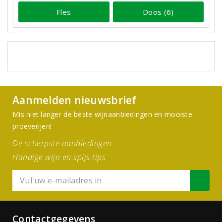
Fles
Doos (6)
Aanmelden nieuwsbrief
Mis niet langer de beste wijnaanbiedingen en mooiste
proeverijen!
De scherpste aanbiedingen
Handige wijn en spijs tips
Contactgegevens