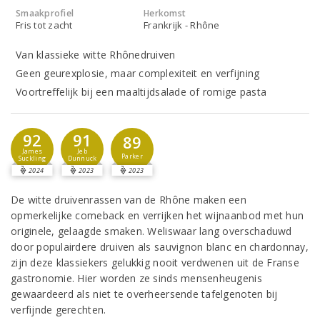
Smaakprofiel
Herkomst
Fris tot zacht
Frankrijk - Rhône
Van klassieke witte Rhônedruiven
Geen geurexplosie, maar complexiteit en verfijning
Voortreffelijk bij een maaltijdsalade of romige pasta
92
91
89
James
Jeb
Parker
Suckling
Dunnuck
2024
2023
2023
De witte druivenrassen van de Rhône maken een
opmerkelijke comeback en verrijken het wijnaanbod met hun
originele, gelaagde smaken. Weliswaar lang overschaduwd
door populairdere druiven als sauvignon blanc en chardonnay,
zijn deze klassiekers gelukkig nooit verdwenen uit de Franse
gastronomie. Hier worden ze sinds mensenheugenis
gewaardeerd als niet te overheersende tafelgenoten bij
verfijnde gerechten.