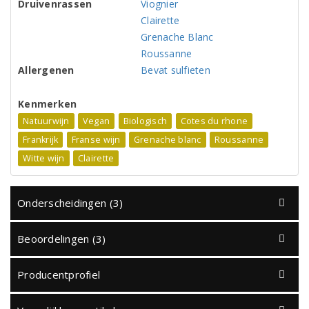
Druivenrassen
Viognier
Clairette
Grenache Blanc
Roussanne
Allergenen
Bevat sulfieten
Kenmerken
Natuurwijn
Vegan
Biologisch
Cotes du rhone
Frankrijk
Franse wijn
Grenache blanc
Roussanne
Witte wijn
Clairette
Onderscheidingen (3)
Beoordelingen (3)
Producentprofiel