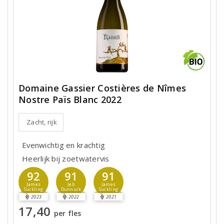
Domaine Gassier Costières de Nîmes
Nostre Païs Blanc 2022
Zacht, rijk
Evenwichtig en krachtig
Heerlijk bij zoetwatervis
92
91
91
James
Jeb
James
Suckling
Dunnuck
Suckling
2023
2022
2021
17,40
per fles