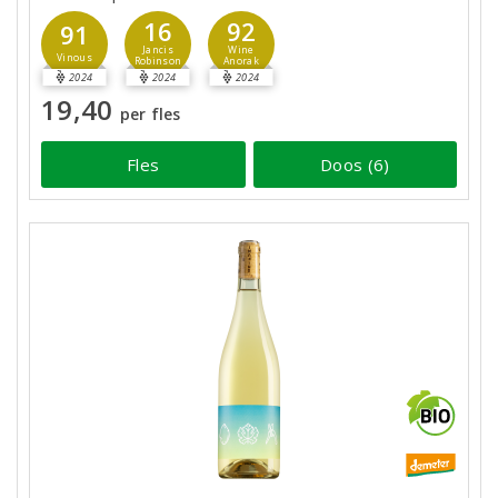
16
92
91
Jancis
Wine
Vinous
Robinson
Anorak
2024
2024
2024
19,40
per fles
Fles
Doos (6)