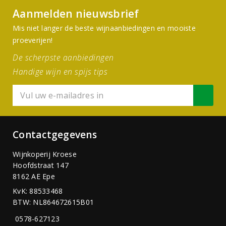
Aanmelden nieuwsbrief
Mis niet langer de beste wijnaanbiedingen en mooiste
proeverijen!
De scherpste aanbiedingen
Handige wijn en spijs tips
Contactgegevens
Wijnkoperij Kroese
Hoofdstraat 147
8162 AE Epe
KvK: 88533468
BTW: NL864672615B01
0578-627123