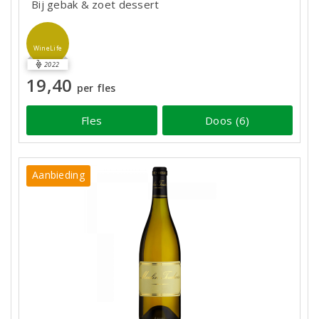
Bij gebak & zoet dessert
WineLife
2022
19,40
per fles
Fles
Doos (6)
Aanbieding