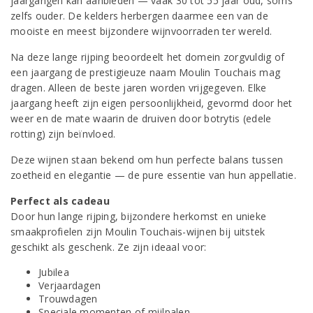
jaargangen kan aanbieden — vaak 30 tot 55 jaar oud, soms
zelfs ouder. De kelders herbergen daarmee een van de
mooiste en meest bijzondere wijnvoorraden ter wereld.
Na deze lange rijping beoordeelt het domein zorgvuldig of
een jaargang de prestigieuze naam Moulin Touchais mag
dragen. Alleen de beste jaren worden vrijgegeven. Elke
jaargang heeft zijn eigen persoonlijkheid, gevormd door het
weer en de mate waarin de druiven door botrytis (edele
rotting) zijn beïnvloed.
Deze wijnen staan bekend om hun perfecte balans tussen
zoetheid en elegantie — de pure essentie van hun appellatie.
Perfect als cadeau
Door hun lange rijping, bijzondere herkomst en unieke
smaakprofielen zijn Moulin Touchais-wijnen bij uitstek
geschikt als geschenk. Ze zijn ideaal voor:
Jubilea
Verjaardagen
Trouwdagen
Speciale momenten of mijlpalen