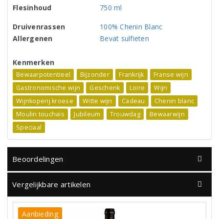
Flesinhoud
750 ml
Druivenrassen
100% Chenin Blanc
Allergenen
Bevat sulfieten
Kenmerken
Bewaarpotentieel
Bijzonder
Frankrijk
Franse wijn
Gastronomische wijn
Geschenk
Loire
Wijn
Wijnkoperij kroese
Witte wijn
Cadeau
Chenin blanc
Moulin touchais
Jubileum
Trouwdag
Bewaarwijn
Speciaal
Beoordelingen
Vergelijkbare artikelen
Aanbieding