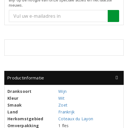
Blijf op de hoogte van onze speciale acties en het laatste
nieuws.
Productinformatie
Dranksoort
Wijn
Kleur
Wit
Smaak
Zoet
Land
Frankrijk
Herkomstgebied
Coteaux du Layon
Omverpakking
1 fles