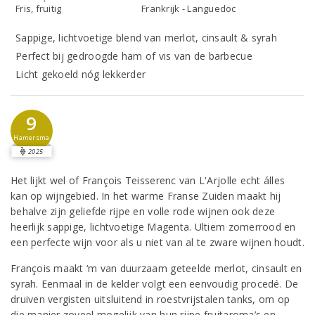
Fris, fruitig
Frankrijk - Languedoc
Sappige, lichtvoetige blend van merlot, cinsault & syrah
Perfect bij gedroogde ham of vis van de barbecue
Licht gekoeld nóg lekkerder
9
Hamersma
2025
Het lijkt wel of François Teisserenc van L'Arjolle echt álles
kan op wijngebied. In het warme Franse Zuiden maakt hij
behalve zijn geliefde rijpe en volle rode wijnen ook deze
heerlijk sappige, lichtvoetige Magenta. Ultiem zomerrood en
een perfecte wijn voor als u niet van al te zware wijnen houdt.
François maakt ‘m van duurzaam geteelde merlot, cinsault en
syrah. Eenmaal in de kelder volgt een eenvoudig procedé. De
druiven vergisten uitsluitend in roestvrijstalen tanks, om op
die manier zoveel mogelijk van hun rijpe fruitaroma’s en