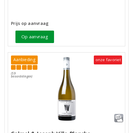
Prijs op aanvraag
Op aanvraag
Aanbieding
onze favoriet
(59
beoordelingen)