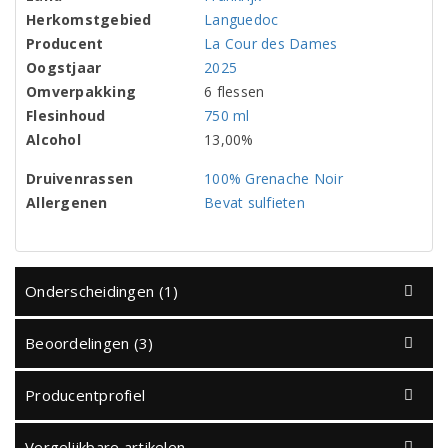
Herkomstgebied
Languedoc
Producent
La Cour des Dames
Oogstjaar
2025
Omverpakking
6 flessen
Flesinhoud
750 ml
Alcohol
13,00%
Druivenrassen
100% Grenache Noir
Allergenen
Bevat sulfieten
Onderscheidingen (1)
Beoordelingen (3)
Producentprofiel
Vergelijkbare artikelen