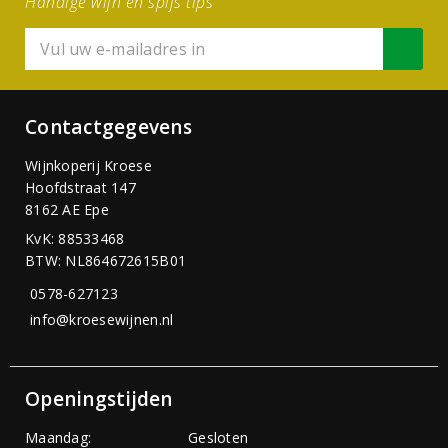
Handige wijn en spijs tips
Contactgegevens
Wijnkoperij Kroese
Hoofdstraat 147
8162 AE Epe
KvK: 88533468
BTW: NL864672615B01
0578-627123
info@kroesewijnen.nl
Openingstijden
Maandag:
Gesloten