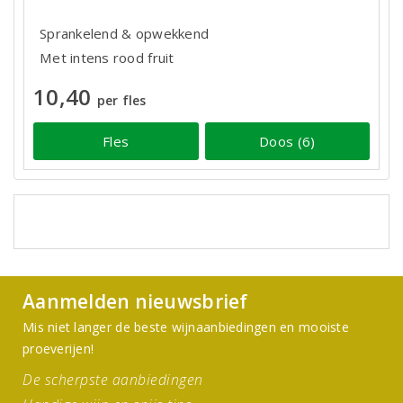
Sprankelend & opwekkend
Met intens rood fruit
10,40
per fles
Fles
Doos (6)
Aanmelden nieuwsbrief
Mis niet langer de beste wijnaanbiedingen en mooiste
proeverijen!
De scherpste aanbiedingen