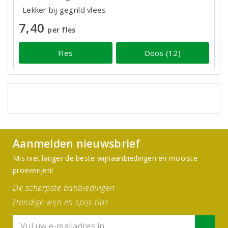
Lekker bij gegrild vlees
7,40
per fles
Fles
Doos (12)
Aanmelden nieuwsbrief
Mis niet langer de beste wijnaanbiedingen en mooiste
proeverijen!
De scherpste aanbiedingen
Handige wijn en spijs tips