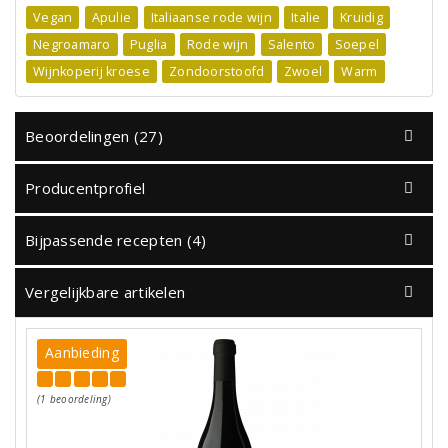
Vegan
Apulie
Italiaanse rode wijn
Italie
Kruidig
Negroamaro
Puglia
Rode wijn
Salento
Soepel
Wijnkoperij kroese
Zondoorstoofd
Zwoel
Warm
Beoordelingen (27)
Producentprofiel
Bijpassende recepten (4)
Vergelijkbare artikelen
Aanbieding
(1 beoordeling)