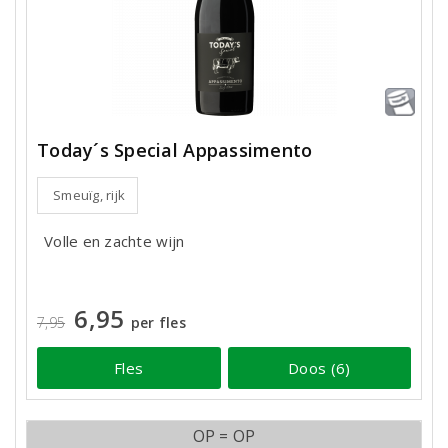
Today´s Special Appassimento
Smeuïg, rijk
Volle en zachte wijn
6,95
7,95
per fles
Fles
Doos (6)
OP = OP