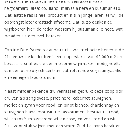
verwerkt men oude, inheemse druivenrassen zoals
negroamaro, aleatico, fiano, malvasia nera en susumaniello.
Dat laatste ras is heel productief in zijn jonge jaren, terwijl de
opbrengst later drastisch afneemt. Dat is, zo denken de
wijnboeren hier, de reden waarom hij susumaniello heet, wat
‘beladen als een ezel’ betekent.
Cantine Due Palme staat natuurlijk wel met beide benen in de
21e eeuw: de kelder heeft een oppervlakte van 45.000 m2 en
bevat alle snufjes die een moderne wijnmakerij nodig heeft,
van een oenologisch centrum tot roterende vergistingstanks
en een eigen laboratorium.
Naast minder bekende druivenrassen gebruikt deze coöp ook
druiven als sangiovese, pinot nero, cabernet sauvignon,
merlot en syrah voor rood, en pinot bianco, chardonnay en
sauvignon blanc voor wit. Het assortiment bestaat uit rood,
wit en rosé, mousserend wit en rosé, en zoet rood en wit.
Stuk voor stuk wijnen met een warm Zuid-Italiaans karakter.