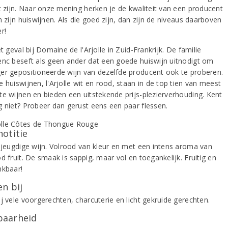
it zijn. Naar onze mening herken je de kwaliteit van een producent
n zijn huiswijnen. Als die goed zijn, dan zijn de niveaus daarboven
r!
et geval bij Domaine de l'Arjolle in Zuid-Frankrijk. De familie
enc beseft als geen ander dat een goede huiswijn uitnodigt om
er gepositioneerde wijn van dezelfde producent ook te proberen.
 huiswijnen, l'Arjolle wit en rood, staan in de top tien van meest
te wijnen en bieden een uitstekende prijs-plezierverhouding. Kent
g niet? Probeer dan gerust eens een paar flessen.
notitie
k jeugdige wijn. Volrood van kleur en met een intens aroma van
d fruit. De smaak is sappig, maar vol en toegankelijk. Fruitig en
nkbaar!
n bij
j vele voorgerechten, charcuterie en licht gekruide gerechten.
aarheid