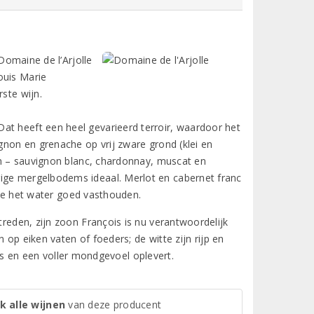
 Domaine de l’Arjolle
ouis Marie
ste wijn.
at heeft een heel gevarieerd terroir, waardoor het
ignon en grenache op vrij zware grond (klei en
sen – sauvignon blanc, chardonnay, muscat en
rige mergelbodems ideaal. Merlot en cabernet franc
 die het water goed vasthouden.
treden, zijn zoon François is nu verantwoordelijk
n op eiken vaten of foeders; de witte zijn rijp en
’s en een voller mondgevoel oplevert.
k alle wijnen
van deze producent