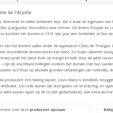
e de l'Arjolle
t, diversiteit en lekker drinkbare wijn: dat is waar de eigenaars van
olles (Languedoc-Roussillon) naar streven. De broers Prosper en L
nc kochten het domein in 1974. Vier jaar later bottelden ze hun eer
en van het domein vallen onder de appellation Côtes de Thongue. D
 veel verschillende druivenrassen kan telen. Zo staan cabernet sauv
, terwijl syrah het beter doet op mergel en kalk. Voor de witte ras
r – zijn de vruchtbare hellingen rondom het domein met hun zande
 voelen zich thuis op alluviale gronden (afzettingen van rivierslib),
ie produceert zo’n twintig wijnen. Louis Marie is inmiddels terugge
vinificatie. Zijn rode wijnen zijn doorgaans vol en krachtig, en rijpe
le witte wijnen rijpen op de
lie
(het gistbezinksel), wat extra aroma
ormatie over deze
producent opslaan
Bekij