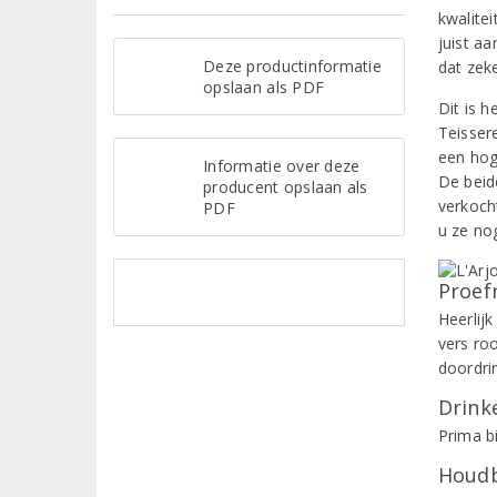
kwalite
juist aa
Deze productinformatie
dat zeke
opslaan als PDF
Dit is h
Teisser
een hog
Informatie over deze
De beide
producent opslaan als
verkoch
PDF
u ze no
Proef
Heerlij
vers roo
doordri
Drinke
Prima bi
Houdb