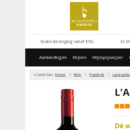
Gratis bezorging vanaf €50,-
Di t
Aanbiedingen
Wijnen
Wijnspijswijzer
U bent hier:
Home
Wijn
Frankrijk
Languedo
L'
Dé w