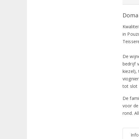
Domain
Kwalitei
in Pouz
Teissere
De wijn
bedrijf
kiezel)
viognie
tot slot
De famil
voor de 
rond. Al
Inf