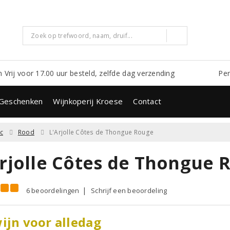
m Vrij voor 17.00 uur besteld, zelfde dag verzending
Per
Geschenken
Wijnkoperij Kroese
Contact
c
Rood
L'Arjolle Côtes de Thongue Rouge
Arjolle Côtes de Thongue 
6 beoordelingen
Schrijf een beoordeling
ijn voor alledag