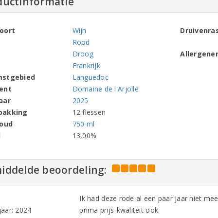
ductinformatie
oort
Wijn
Druivenra
Rood
Droog
Allergene
Frankrijk
mstgebied
Languedoc
ent
Domaine de l'Arjolle
aar
2025
pakking
12 flessen
houd
750 ml
l
13,00%
iddelde beoordeling:
Ik had deze rode al een paar jaar niet me
aar: 2024
prima prijs-kwaliteit ook.