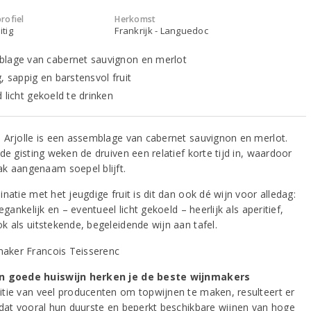
rofiel
Herkomst
itig
Frankrijk - Languedoc
lage van cabernet sauvignon en merlot
, sappig en barstensvol fruit
 licht gekoeld te drinken
 Arjolle is een assemblage van cabernet sauvignon en merlot.
de gisting weken de druiven een relatief korte tijd in, waardoor
k aangenaam soepel blijft.
natie met het jeugdige fruit is dit dan ook dé wijn voor alledag:
oegankelijk en – eventueel licht gekoeld – heerlijk als aperitief,
k als uitstekende, begeleidende wijn aan tafel.
n goede huiswijn herken je de beste wijnmakers
tie van veel producenten om topwijnen te maken, resulteert er
 dat vooral hun duurste en beperkt beschikbare wijnen van hoge