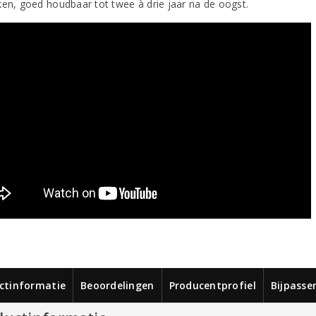
ken, goed houdbaar tot twee à drie jaar na de oogst.
ctinformatie
Beoordelingen
Producentprofiel
Bijpasse