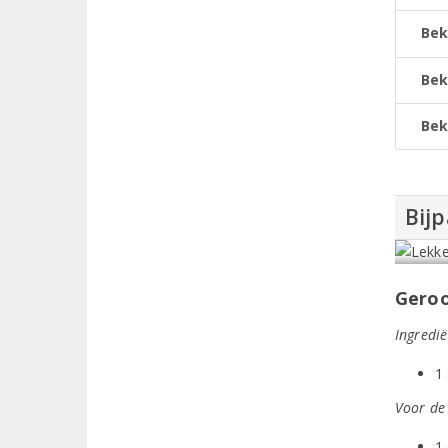
Bek
Bek
Bek
Bij
Geroo
Ingredië
1
Voor de
1