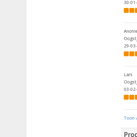
30-01
Anoni
Oogstj
29-03
Lars
Oogstj
03-02
Toon a
Prod