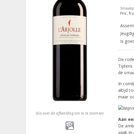
Smaakp
Fris, fru
Assemb
Jeugdig
Is goed
De rode
Tijdens 
de smaa
In combi
altijd t
maar oo
(Ga over de afbeelding om in te zoomen)
Aan ee
De ambi
vaak in