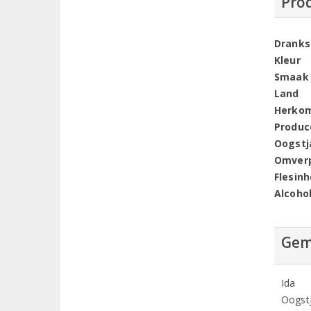
Pro
Dranks
Kleur
Smaak
Land
Herko
Produc
Oogstj
Omver
Flesin
Alcoho
Gem
Ida
Oogstj