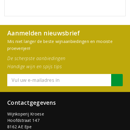
Aanmelden nieuwsbrief
Mis niet langer de beste wijnaanbiedingen en mooiste
proeverijen!
De scherpste aanbiedingen
Handige wijn en spijs tips
Contactgegevens
Wijnkoperij Kroese
Hoofdstraat 147
8162 AE Epe