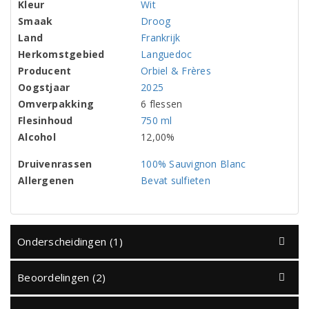
Kleur
Wit
Smaak
Droog
Land
Frankrijk
Herkomstgebied
Languedoc
Producent
Orbiel & Frères
Oogstjaar
2025
Omverpakking
6 flessen
Flesinhoud
750 ml
Alcohol
12,00%
Druivenrassen
100% Sauvignon Blanc
Allergenen
Bevat sulfieten
Onderscheidingen (1)
Beoordelingen (2)