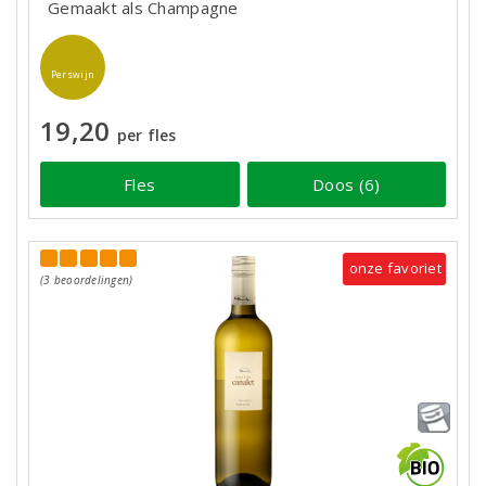
Gemaakt als Champagne
Perswijn
19,20
per fles
Fles
Doos (6)
onze favoriet
(3 beoordelingen)