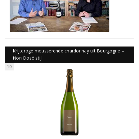
Krijtdroge mousserende chardonnay uit Bourgogne –
Non Dosé stijl
10