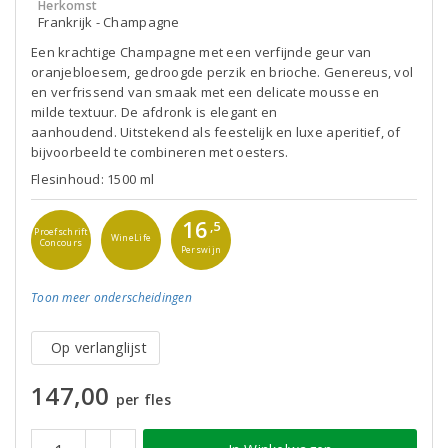
Herkomst
Frankrijk - Champagne
Een krachtige Champagne met een verfijnde geur van
oranjebloesem, gedroogde perzik en brioche. Genereus, vol
en verfrissend van smaak met een delicate mousse en
milde textuur. De afdronk is elegant en
aanhoudend. Uitstekend als feestelijk en luxe aperitief, of
bijvoorbeeld te combineren met oesters.
Flesinhoud: 1500 ml
16
,5
Proefschrift
WineLife
Concours
Perswijn
Toon meer
onderscheidingen
Op verlanglijst
147,00
per fles