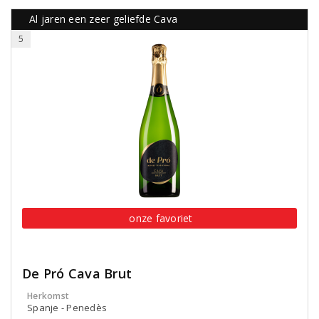
Al jaren een zeer geliefde Cava
5
onze favoriet
De Pró Cava Brut
Herkomst
Spanje - Penedès