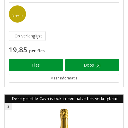
Perswijn
Op verlanglijst
19,85
per fles
Fles
Doos (6)
Meer informatie
Deze geliefde Cava is ook in een halve fles verkrijgbaar
3