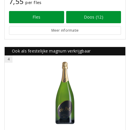
7,55
per fles
Fles
Doos (12)
Meer informatie
Ook als feestelijke magnum verkrijgbaar
4