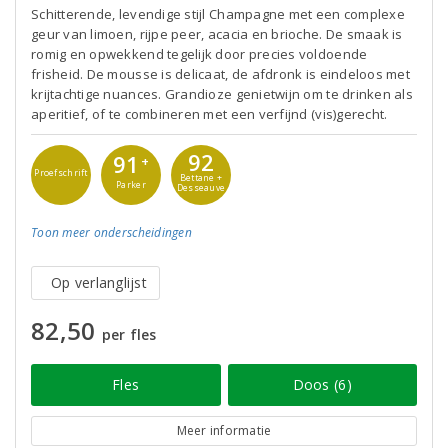
Schitterende, levendige stijl Champagne met een complexe
geur van limoen, rijpe peer, acacia en brioche. De smaak is
romig en opwekkend tegelijk door precies voldoende
frisheid. De mousse is delicaat, de afdronk is eindeloos met
krijtachtige nuances. Grandioze genietwijn om te drinken als
aperitief, of te combineren met een verfijnd (vis)gerecht.
92
91
+
Proefschrift
Bettane +
Parker
Desseauve
Toon meer
onderscheidingen
Op verlanglijst
82,50
per fles
Fles
Doos (6)
Meer informatie