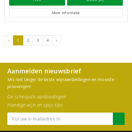
Meer informatie
‹
1
2
3
4
›
Aanmelden nieuwsbrief
Mis niet langer de beste wijnaanbiedingen en mooiste
proeverijen!
De scherpste aanbiedingen
Handige wijn en spijs tips