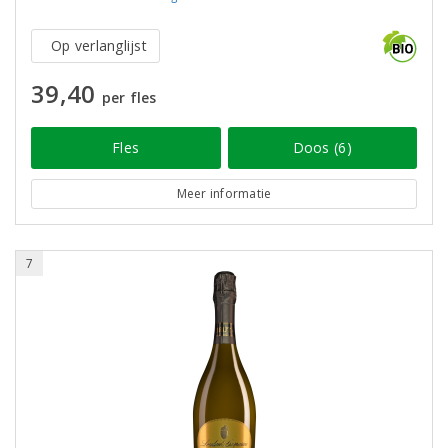
Op verlanglijst
39,40
per fles
Fles
Doos (6)
Meer informatie
7