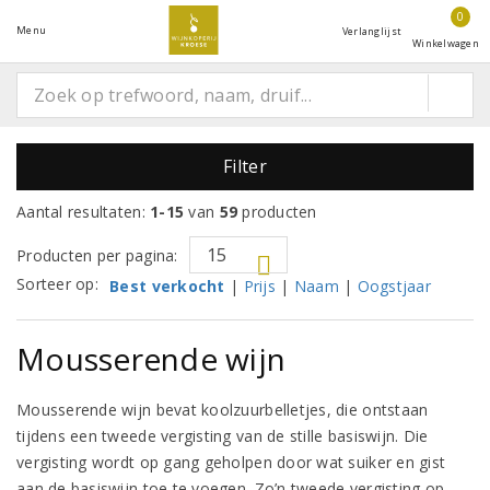
0
Menu
Verlanglijst
Winkelwagen
Filter
Aantal resultaten:
1-15
van
59
producten
Producten per pagina:
Sorteer op:
Best verkocht
|
Prijs
|
Naam
|
Oogstjaar
Mousserende wijn
Mousserende wijn bevat koolzuurbelletjes, die ontstaan
tijdens een tweede vergisting van de stille basiswijn. Die
vergisting wordt op gang geholpen door wat suiker en gist
aan de basiswijn toe te voegen. Zo’n tweede vergisting op