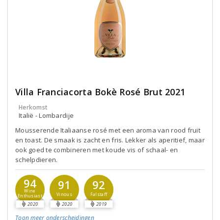
Villa Franciacorta Bokè Rosé Brut 2021
Herkomst
Italië - Lombardije
Mousserende Italiaanse rosé met een aroma van rood fruit
en toast. De smaak is zacht en fris. Lekker als aperitief, maar
ook goed te combineren met koude vis of schaal- en
schelpdieren.
94
91
92
Wine
Vinous
Falstaff
Enthusiast
2020
2020
2019
Toon meer
onderscheidingen