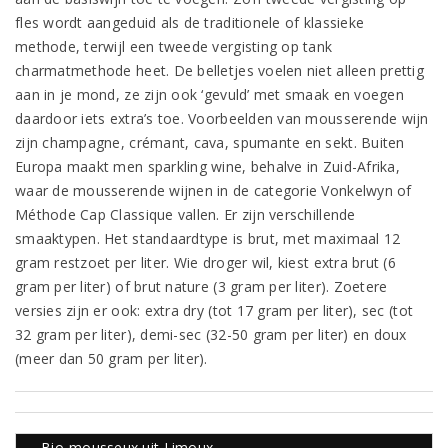
fles wordt aangeduid als de traditionele of klassieke
methode, terwijl een tweede vergisting op tank
charmatmethode heet. De belletjes voelen niet alleen prettig
aan in je mond, ze zijn ook ‘gevuld’ met smaak en voegen
daardoor iets extra’s toe. Voorbeelden van mousserende wijn
zijn champagne, crémant, cava, spumante en sekt. Buiten
Europa maakt men sparkling wine, behalve in Zuid-Afrika,
waar de mousserende wijnen in de categorie Vonkelwyn of
Méthode Cap Classique vallen. Er zijn verschillende
smaaktypen. Het standaardtype is brut, met maximaal 12
gram restzoet per liter. Wie droger wil, kiest extra brut (6
gram per liter) of brut nature (3 gram per liter). Zoetere
versies zijn er ook: extra dry (tot 17 gram per liter), sec (tot
32 gram per liter), demi-sec (32-50 gram per liter) en doux
(meer dan 50 gram per liter).
Bio-mousseux uit Limoux