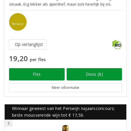
smaak. Erg lekker als aperitief, maar ook heerlijk bij vis.
Perswijn
Op verlanglijst
19,20
per fles
Fles
Doos (6)
Meer informatie
Winnaar geweest van het Perswijn najaarsconcours;
beste mousserende wijn tot € 17,50.
2