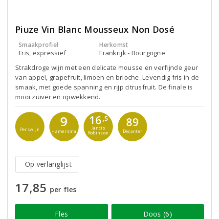
Piuze Vin Blanc Mousseux Non Dosé
Smaakprofiel
Herkomst
Fris, expressief
Frankrijk - Bourgogne
Strakdroge wijn met een delicate mousse en verfijnde geur
van appel, grapefruit, limoen en brioche. Levendig fris in de
smaak, met goede spanning en rijp citrusfruit. De finale is
mooi zuiver en opwekkend.
16
9
,5
89
Jancis
Perswijn
Hamersma
Decanter
Robinson
Op verlanglijst
17,85
per fles
Fles
Doos (6)