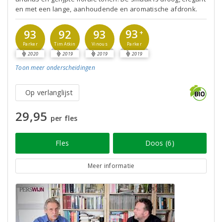
en met een lange, aanhoudende en aromatische afdronk.
93
93
92
93
+
Parker
Parker
Tim Atkin
Vinous
2020
2019
2019
2019
Toon meer
onderscheidingen
Op verlanglijst
29,95
per fles
Fles
Doos (6)
Meer informatie