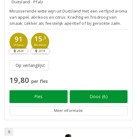
Duitsland - Pfalz
Mousserende witte wijn uit Duitsland met een verfijnd aroma
van appel, abrikoos en citrus. Krachtig en frisdroog van
smaak. Lekker als feestelijk aperitief of bij gerookte zalm.
15
91
,5
Perswijn
Vinous
2020
2018
Op verlanglijst
19,80
per fles
Fles
Doos (6)
Meer informatie
9