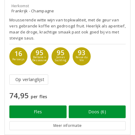
Herkomst
Frankrijk - Champagne
Mousserende witte wijn van topkwaliteit, met de geur van
vers gebrande koffie en gedroogd fruit. Heerlijk als aperitief,
maar de droge, krachtige smaak past ook goed bij vis met
stevige saus.
95
95
93
16
Bettane +
James
Revue du
Perswijn
Desseauve
Suckling
Vin
Op verlanglijst
74,95
per fles
Fles
Doos (6)
Meer informatie