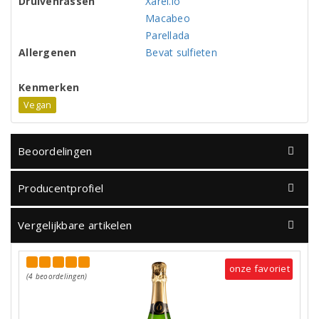
Druivenrassen
Xarel.lo
Macabeo
Parellada
Allergenen
Bevat sulfieten
Kenmerken
Vegan
Beoordelingen
Producentprofiel
Vergelijkbare artikelen
onze favoriet
(4 beoordelingen)