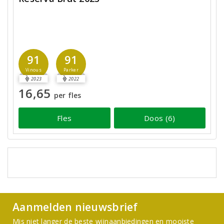
91
91
Vinous
Parker
2023
2022
16,65
per fles
Fles
Doos (6)
Aanmelden nieuwsbrief
Mis niet langer de beste wijnaanbiedingen en mooiste