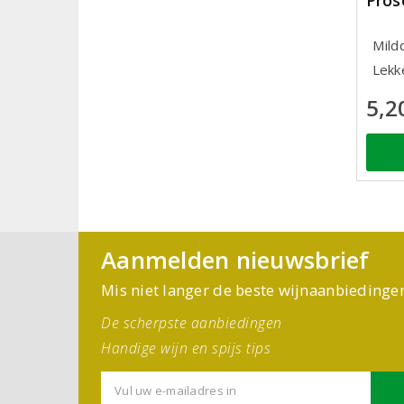
Pros
Mild
Lekke
5,2
Aanmelden nieuwsbrief
Mis niet langer de beste wijnaanbiedinge
De scherpste aanbiedingen
Handige wijn en spijs tips