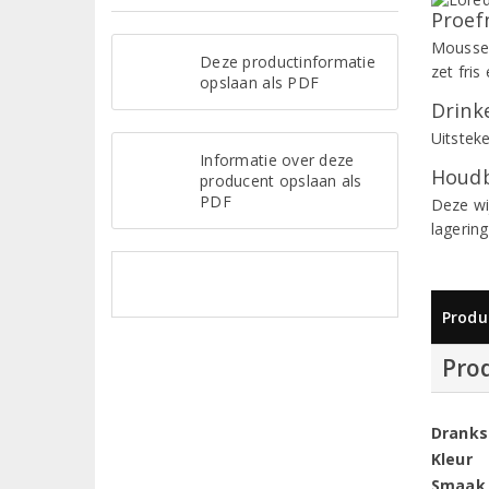
Proef
Mousser
Deze productinformatie
zet fri
opslaan als PDF
Drinke
Uitsteke
Informatie over deze
Houdb
producent opslaan als
PDF
Deze wi
lagering
Produ
Pro
Dranks
Kleur
Smaak