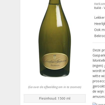
Herkom
Italië -
Lekker
Heerlij
Ook mo
Bekroo
Deze pr
Gaspari
Montello
(eigen)
wordt i
witte w
prosecc
gerookt
(Ga over de afbeelding om in te zoomen)
de wijn 
amuses
Flesinhoud: 1500 ml