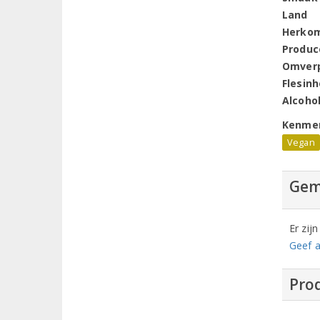
Land
Herko
Produc
Omver
Flesin
Alcoho
Kenme
Vegan
Gem
Er zij
Geef a
Prod