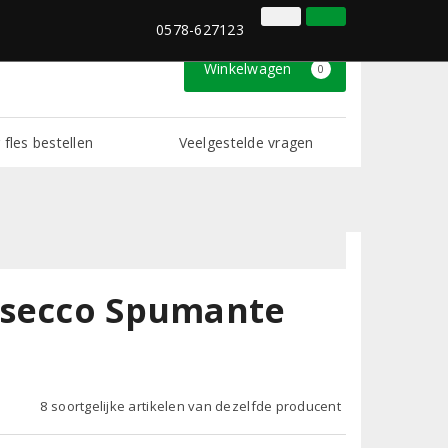
0578-627123
Inloggen
Klantenservice
0578-627123
Winkelwagen
0
 fles bestellen
Veelgestelde vragen
osecco Spumante
8 soortgelijke artikelen van dezelfde producent