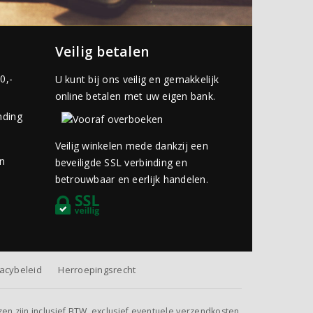
Veilig betalen
0,-
U kunt bij ons veilig en gemakkelijk
online betalen met uw eigen bank.
nding
Veilig winkelen mede dankzij een
an
beveiligde SSL verbinding en
betrouwbaar en eerlijk handelen.
vacybeleid
Herroepingsrecht
jzen zijn inclusief BTW, exclusief eventuele verzendkosten.