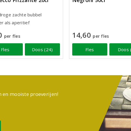
ecco Frizzante 20cl
Negroni 50cl
droge zachte bubbel
r als aperitief
0
14,60
per fles
per fles
Fles
Doos (24)
Fles
Doos 
n en mooiste proeverijen!