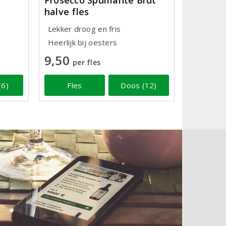
Prosecco Spumante Brut
halve fles
Lekker droog en fris
Heerlijk bij oesters
9,50
per fles
(6)
Fles
Doos (12)