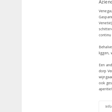
Azien
Venegaz
Gasparin
Venetië)
schitte
continu
Behalve
liggen,
Een and
dorp Ve
wijngaa
ook gesp
aperiti
Inf