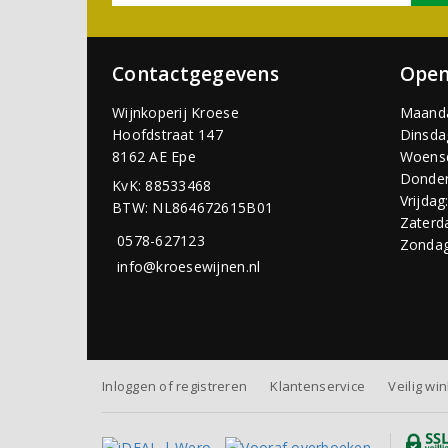
Contactgegevens
Open
Wijnkoperij Kroese
Maand
Hoofdstraat 147
Dinsda
8162 AE Epe
Woens
Donder
KvK: 88533468
Vrijdag
BTW: NL864672615B01
Zaterd
0578-627123
Zondag
info@kroesewijnen.nl
Inloggen of registreren
Klantenservice
Veilig wi