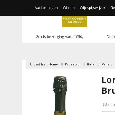
Aanbiedingen
Wijnen
Wijnspijswijzer
Ge
Gratis bezorging vanaf €50,-
Di t
U bent hier:
Home
Prosecco
Italië
Veneto
Lo
Br
Schrijf