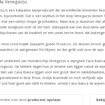
da Venegazzu
zù is een Italiaanse wijnproducent die verschillende domeinen bez
i, bijvoorbeeld. Dat is een wijnhuis in het dorp Venegazzù (boven T
 met een uiterst chique geschiedenis. Maar laat je daardoor niet afs
rende landgoed recht uit het hart. Gekoppeld aan een duurzame aa
 bijschaven van de kwaliteit en een uniek terroir levert dat buiten
 mooi rood maakt Gasparini goede Prosecco. De druiven ervoor gr
 waardoor ze aangenaam fris blijven, en dat geldt ook voor de wijn.
er onderdeel van moederschip Venegazzù is wijngoed Casa Bianca. He
negazzù. Op heldere dagen kun je Venetië zien liggen vanuit de wijn
rden van Casa Bianca liggen voor een groot deel in Valdobbiadene, 
ecialiseerd in deze frisse, vrolijk bruisende en toch verfijnde wij
ef ook heel goed aan tafel te drinken, omdat Casa Bianca de wijn
ormatie over deze
producent opslaan
Bekij