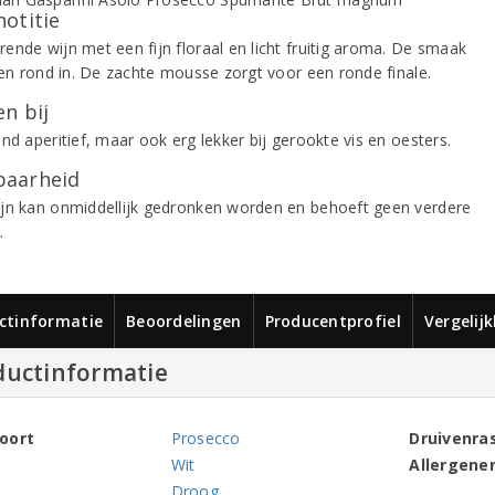
notitie
ende wijn met een fijn floraal en licht fruitig aroma. De smaak
s en rond in. De zachte mousse zorgt voor een ronde finale.
n bij
nd aperitief, maar ook erg lekker bij gerookte vis en oesters.
aarheid
jn kan onmiddellijk gedronken worden en behoeft geen verdere
.
ctinformatie
Beoordelingen
Producentprofiel
Vergelij
ductinformatie
oort
Prosecco
Druivenra
Wit
Allergene
Droog