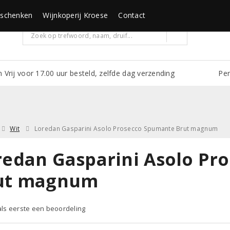
schenken
Wijnkoperij Kroese
Contact
m Vrij voor 17.00 uur besteld, zelfde dag verzending
Per
Wit
Loredan Gasparini Asolo Prosecco Spumante Brut magnum
redan Gasparini Asolo Pr
ut magnum
 als eerste een beoordeling