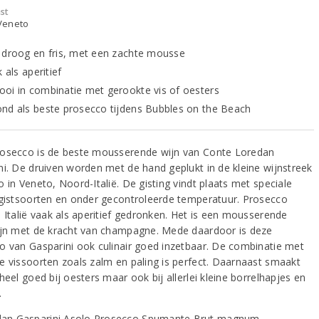
st
 Veneto
 droog en fris, met een zachte mousse
k als aperitief
oi in combinatie met gerookte vis of oesters
nd als beste prosecco tijdens Bubbles on the Beach
osecco is de beste mousserende wijn van Conte Loredan
ni. De druiven worden met de hand geplukt in de kleine wijnstreek
 in Veneto, Noord-Italië. De gisting vindt plaats met speciale
 gistsoorten en onder gecontroleerde temperatuur. Prosecco
n Italië vaak als aperitief gedronken. Het is een mousserende
ijn met de kracht van champagne. Mede daardoor is deze
o van Gasparini ook culinair goed inzetbaar. De combinatie met
e vissoorten zoals zalm en paling is perfect. Daarnaast smaakt
heel goed bij oesters maar ook bij allerlei kleine borrelhapjes en
.