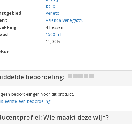
Italië
mstgebied
Veneto
ent
Azienda Venegazzu
pakking
4 flessen
houd
1500 ml
l
11,00%
rken
iddelde beoordeling:
n geen beoordelingen voor dit product,
ls eerste een beoordeling
ucentprofiel: Wie maakt deze wijn?