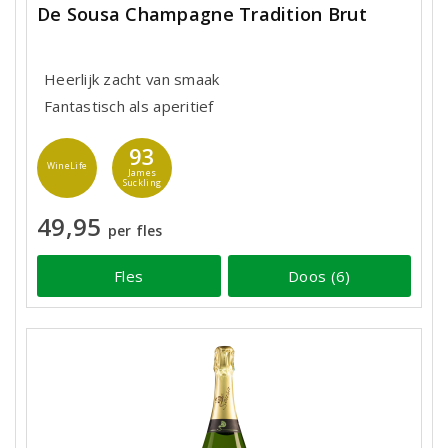
De Sousa Champagne Tradition Brut
Heerlijk zacht van smaak
Fantastisch als aperitief
93
WineLife
James
Suckling
49,95
per fles
Fles
Doos (6)