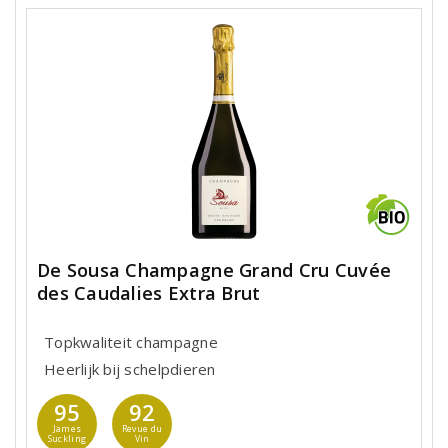
De Sousa Champagne Grand Cru Cuvée
des Caudalies Extra Brut
Topkwaliteit champagne
Heerlijk bij schelpdieren
95
92
James
Revue du
Suckling
Vin