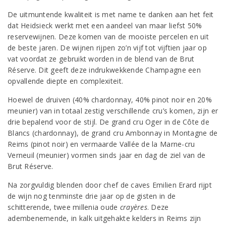
De uitmuntende kwaliteit is met name te danken aan het feit
dat Heidsieck werkt met een aandeel van maar liefst 50%
reservewijnen. Deze komen van de mooiste percelen en uit
de beste jaren. De wijnen rijpen zo’n vijf tot vijftien jaar op
vat voordat ze gebruikt worden in de blend van de Brut
Réserve. Dit geeft deze indrukwekkende Champagne een
opvallende diepte en complexiteit.
Hoewel de druiven (40% chardonnay, 40% pinot noir en 20%
meunier) van in totaal zestig verschillende cru’s komen, zijn er
drie bepalend voor de stijl. De grand cru Oger in de Côte de
Blancs (chardonnay), de grand cru Ambonnay in Montagne de
Reims (pinot noir) en vermaarde Vallée de la Marne-cru
Verneuil (meunier) vormen sinds jaar en dag de ziel van de
Brut Réserve.
Na zorgvuldig blenden door chef de caves Emilien Erard rijpt
de wijn nog tenminste drie jaar op de gisten in de
schitterende, twee millenia oude
crayères
. Deze
adembenemende, in kalk uitgehakte kelders in Reims zijn