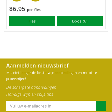
86,95
per fles
Fles
Doos (6)
Aanmelden nieuwsbrief
Mis niet langer de beste wijnaanbiedingen en mooiste
proeverijen!
De scherpste aanbiedingen
Handige wijn en spijs tips