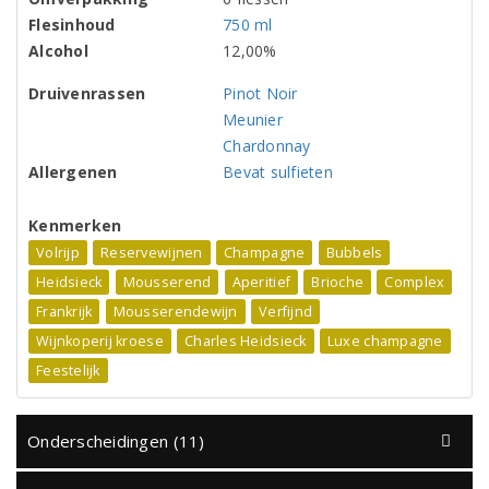
Flesinhoud
750 ml
Alcohol
12,00%
Druivenrassen
Pinot Noir
Meunier
Chardonnay
Allergenen
Bevat sulfieten
Kenmerken
Volrijp
Reservewijnen
Champagne
Bubbels
Heidsieck
Mousserend
Aperitief
Brioche
Complex
Frankrijk
Mousserendewijn
Verfijnd
Wijnkoperij kroese
Charles Heidsieck
Luxe champagne
Feestelijk
Onderscheidingen (11)