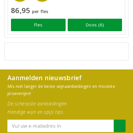
86,95
per fles
Fles
Doos (6)
Aanmelden nieuwsbrief
Mis niet langer de beste wijnaanbiedingen en mooiste
proeverijen!
De scherpste aanbiedingen
Handige wijn en spijs tips