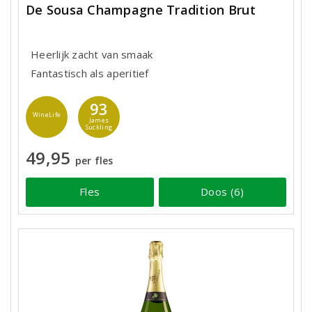
De Sousa Champagne Tradition Brut
Heerlijk zacht van smaak
Fantastisch als aperitief
93
WineLife
James
Suckling
49,95
per fles
Fles
Doos (6)