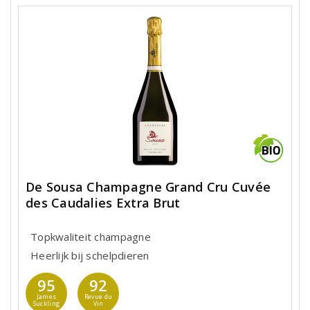
De Sousa Champagne Grand Cru Cuvée
des Caudalies Extra Brut
Topkwaliteit champagne
Heerlijk bij schelpdieren
95
92
James
Revue du
Suckling
Vin