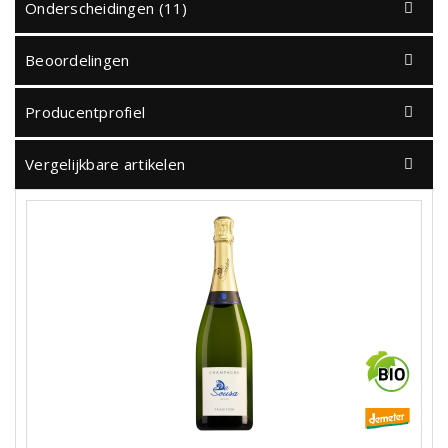
Onderscheidingen (11)
Beoordelingen
Producentprofiel
Vergelijkbare artikelen