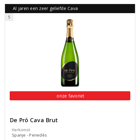
Al jaren een zeer geliefde Cava
5
onze favoriet
De Pró Cava Brut
Herkomst
Spanje - Penedès