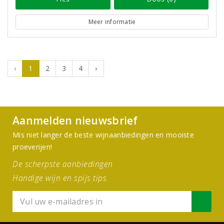
Meer informatie
‹
1
2
3
4
›
Aanmelden nieuwsbrief
Mis niet langer de beste wijnaanbiedingen en mooiste
proeverijen!
De scherpste aanbiedingen
Handige wijn en spijs tips