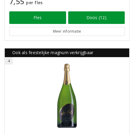
7,55
per fles
Fles
Doos (12)
Meer informatie
Ook als feestelijke magnum verkrijgbaar
4