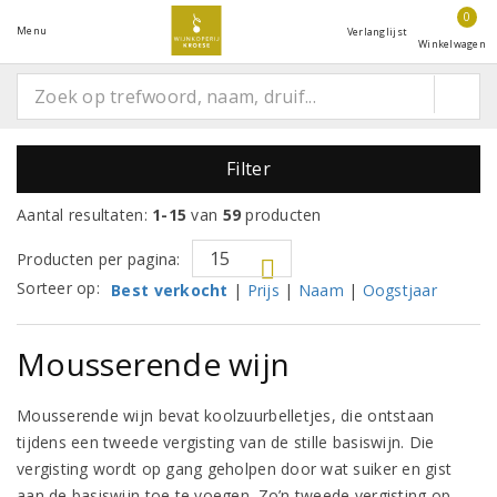
0
Menu
Verlanglijst
Winkelwagen
Filter
Aantal resultaten:
1-15
van
59
producten
Producten per pagina:
Sorteer op:
Best verkocht
|
Prijs
|
Naam
|
Oogstjaar
Mousserende wijn
Mousserende wijn bevat koolzuurbelletjes, die ontstaan
tijdens een tweede vergisting van de stille basiswijn. Die
vergisting wordt op gang geholpen door wat suiker en gist
aan de basiswijn toe te voegen. Zo’n tweede vergisting op