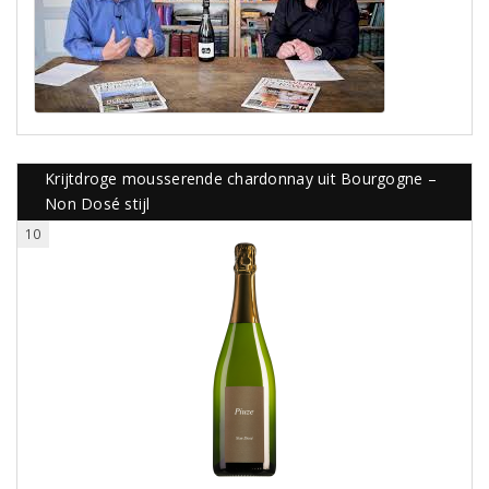
Krijtdroge mousserende chardonnay uit Bourgogne –
Non Dosé stijl
10