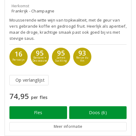
Herkomst
Frankrijk - Champagne
Mousserende witte wijn van topkwaliteit, met de geur van
vers gebrande koffie en gedroogd fruit. Heerlijk als aperitief,
maar de droge, krachtige smaak past ook goed bij vis met
stevige saus.
95
95
93
16
Bettane +
James
Revue du
Perswijn
Desseauve
Suckling
Vin
Op verlanglijst
74,95
per fles
Fles
Doos (6)
Meer informatie