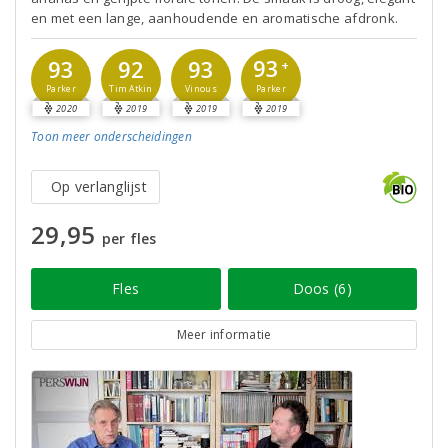
en met een lange, aanhoudende en aromatische afdronk.
93
93
92
93
+
Parker
Parker
Tim Atkin
Vinous
2020
2019
2019
2019
Toon meer
onderscheidingen
Op verlanglijst
29,95
per fles
Fles
Doos (6)
Meer informatie