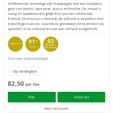
Schitterende, levendige stijl Champagne met een complexe
geur van limoen, rijpe peer, acacia en brioche. De smaak is
romig en opwekkend tegelijk door precies voldoende
frisheid. De mousse is delicaat, de afdronk is eindeloos met
krijtachtige nuances. Grandioze genietwijn om te drinken als
aperitief, of te combineren met een verfijnd (vis)gerecht.
92
91
+
Proefschrift
Bettane +
Parker
Desseauve
Toon meer
onderscheidingen
Op verlanglijst
82,50
per fles
Fles
Doos (6)
Meer informatie