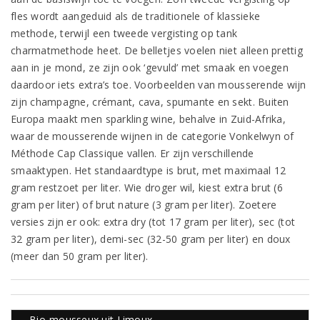
fles wordt aangeduid als de traditionele of klassieke
methode, terwijl een tweede vergisting op tank
charmatmethode heet. De belletjes voelen niet alleen prettig
aan in je mond, ze zijn ook ‘gevuld’ met smaak en voegen
daardoor iets extra’s toe. Voorbeelden van mousserende wijn
zijn champagne, crémant, cava, spumante en sekt. Buiten
Europa maakt men sparkling wine, behalve in Zuid-Afrika,
waar de mousserende wijnen in de categorie Vonkelwyn of
Méthode Cap Classique vallen. Er zijn verschillende
smaaktypen. Het standaardtype is brut, met maximaal 12
gram restzoet per liter. Wie droger wil, kiest extra brut (6
gram per liter) of brut nature (3 gram per liter). Zoetere
versies zijn er ook: extra dry (tot 17 gram per liter), sec (tot
32 gram per liter), demi-sec (32-50 gram per liter) en doux
(meer dan 50 gram per liter).
Bio-mousseux uit Limoux