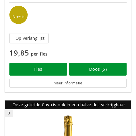
Perswijn
Op verlanglijst
19,85
per fles
Fles
Doos (6)
Meer informatie
Deze geliefde Cava is ook in een halve fles verkrijgbaar
3