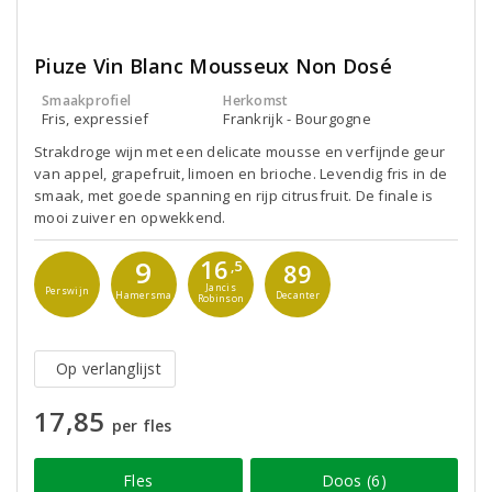
Piuze Vin Blanc Mousseux Non Dosé
Smaakprofiel
Herkomst
Fris, expressief
Frankrijk - Bourgogne
Strakdroge wijn met een delicate mousse en verfijnde geur
van appel, grapefruit, limoen en brioche. Levendig fris in de
smaak, met goede spanning en rijp citrusfruit. De finale is
mooi zuiver en opwekkend.
16
9
,5
89
Jancis
Perswijn
Hamersma
Decanter
Robinson
Op verlanglijst
17,85
per fles
Fles
Doos (6)