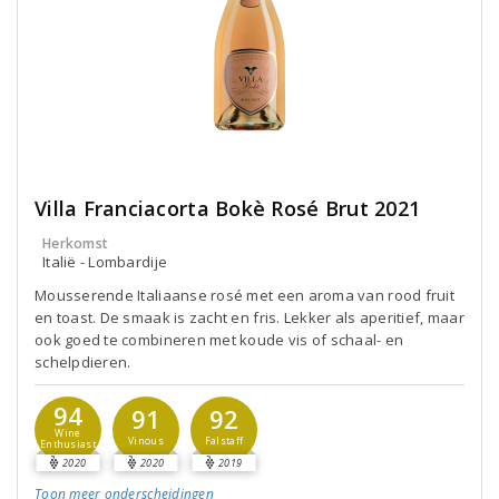
Villa Franciacorta Bokè Rosé Brut 2021
Herkomst
Italië - Lombardije
Mousserende Italiaanse rosé met een aroma van rood fruit
en toast. De smaak is zacht en fris. Lekker als aperitief, maar
ook goed te combineren met koude vis of schaal- en
schelpdieren.
94
91
92
Wine
Vinous
Falstaff
Enthusiast
2020
2020
2019
Toon meer
onderscheidingen