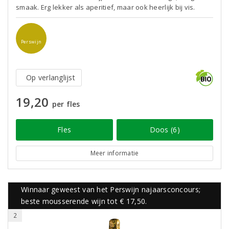
smaak. Erg lekker als aperitief, maar ook heerlijk bij vis.
Perswijn
Op verlanglijst
19,20
per fles
Fles
Doos (6)
Meer informatie
Winnaar geweest van het Perswijn najaarsconcours;
beste mousserende wijn tot € 17,50.
2