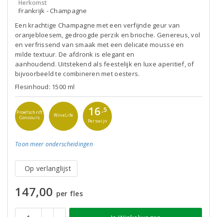
Herkomst
Frankrijk - Champagne
Een krachtige Champagne met een verfijnde geur van
oranjebloesem, gedroogde perzik en brioche. Genereus, vol
en verfrissend van smaak met een delicate mousse en
milde textuur. De afdronk is elegant en
aanhoudend. Uitstekend als feestelijk en luxe aperitief, of
bijvoorbeeld te combineren met oesters.
Flesinhoud: 1500 ml
16
,5
Proefschrift
WineLife
Concours
Perswijn
Toon meer
onderscheidingen
Op verlanglijst
147,00
per fles