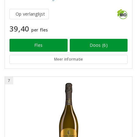
Op verlanglijst
39,40
per fles
Fles
Doos (6)
Meer informatie
7