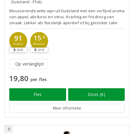
Duitsland - Pfalz
Mousserende witte wijn uit Duitsland met een verfijnd aroma
van appel, abrikoos en citrus. Krachtig en frisdroog van
smaak. Lekker als feestelijk aperitief of bij gerookte zalm.
15
91
,5
Perswijn
Vinous
2020
2018
Op verlanglijst
19,80
per fles
Fles
Doos (6)
Meer informatie
9