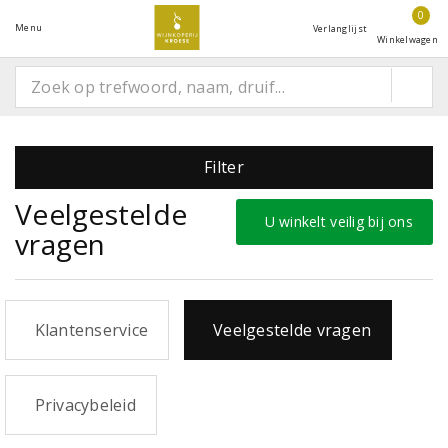
0
Menu
Verlanglijst
Winkelwagen
Filter
Veelgestelde
U winkelt veilig bij ons
vragen
Klantenservice
Veelgestelde vragen
Privacybeleid