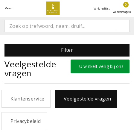
0
Menu
Verlanglijst
Winkelwagen
Filter
Veelgestelde
U winkelt veilig bij ons
vragen
Klantenservice
Veelgestelde vragen
Privacybeleid