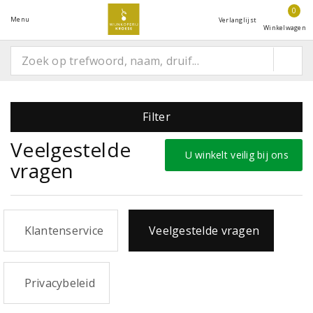
0
Menu
Verlanglijst
Winkelwagen
Filter
Veelgestelde
U winkelt veilig bij ons
vragen
Klantenservice
Veelgestelde vragen
Privacybeleid