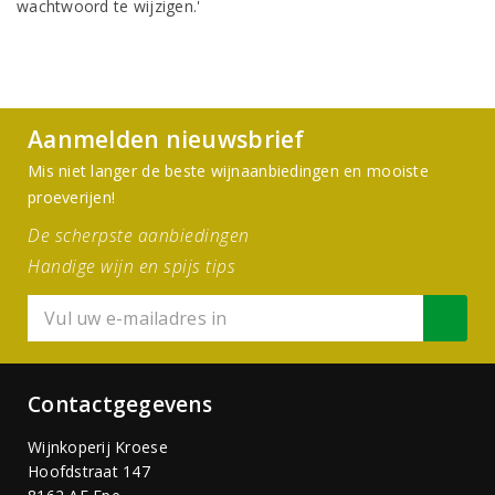
wachtwoord te wijzigen.'
Aanmelden nieuwsbrief
Mis niet langer de beste wijnaanbiedingen en mooiste
proeverijen!
De scherpste aanbiedingen
Handige wijn en spijs tips
Contactgegevens
Wijnkoperij Kroese
Hoofdstraat 147