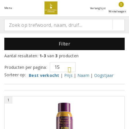
0
Menu
Verlanglijst
Winkelwagen
Filter
Aantal resultaten:
1-3
van
3
producten
Producten per pagina:
Sorteer op:
Best verkocht
|
Prijs
|
Naam
|
Oogstjaar
1