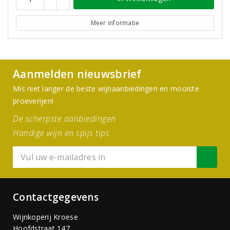
Meer informatie
Aanmelden nieuwsbrief
Mis niet langer de beste wijnaanbiedingen en mooiste
proeverijen!
De scherpste aanbiedingen
Handige wijn en spijs tips
Contactgegevens
Wijnkoperij Kroese
Hoofdstraat 147