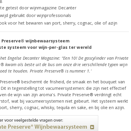
g
ste getest door wijnmagazine Decanter
wijd gebruikt door wijnprofessionals
ook voor het bewaren van port, sherry, cognac, olie of azijn
e Preserve® wijnbewaarsysteem
ste systeem voor wijn-per-glas ter wereld
het Engelse Decanter Magazine: “Een 10! De gascylinder van Private
e® kwam als beste uit de bus om onze drie verschillende typen wijn
goed te houden. Private Preserve® is nummer 1.'
 Preserve® beschermt de frisheid, de smaak en het bouquet van
 Dit in tegenstelling tot vacumeersystemen: die zijn niet effectief
ven de wijn van zijn aroma's. Private Preserve® verdringt echt
urstof, wat bij vacumeersystemen niet gebeurt. Het systeem werkt
port, sherry, cognac, whisky, tequila en sake, en bij olie en azijn.