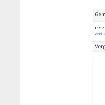
Gem
Er zij
Geef a
Verg