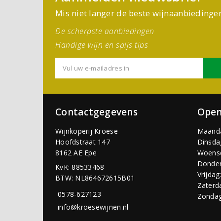
Mis niet langer de beste wijnaanbiedinge
De scherpste aanbiedingen
Handige wijn en spijs tips
Contactgegevens
Open
Wijnkoperij Kroese
Maand
Hoofdstraat 147
Dinsda
8162 AE Epe
Woens
Donder
KvK: 88533468
Vrijdag
BTW: NL864672615B01
Zaterd
0578-627123
Zondag
info@kroesewijnen.nl