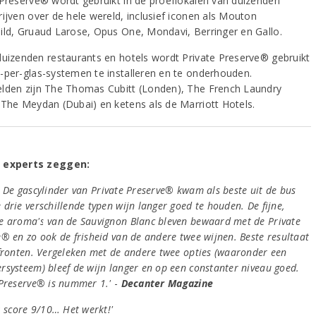
 Preserve® wordt gebruikt in de proeflokalen van duizenden
rijven over de hele wereld, inclusief iconen als Mouton
ild, Gruaud Larose, Opus One, Mondavi, Berringer en Gallo.
duizenden restaurants en hotels wordt Private Preserve® gebruikt
-per-glas-systemen te installeren en te onderhouden.
lden zijn The Thomas Cubitt (Londen), The French Laundry
 The Meydan (Dubai) en ketens als de Marriott Hotels.
 experts zeggen:
 De gascylinder van Private Preserve® kwam als beste uit de bus
drie verschillende typen wijn langer goed te houden. De fijne,
e aroma's van de Sauvignon Blanc bleven bewaard met de Private
® en zo ook de frisheid van de andere twee wijnen. Beste resultaat
 fronten. Vergeleken met de andere twee opties (waaronder een
rsysteem) bleef de wijn langer en op een constanter niveau goed.
 Preserve® is nummer 1.'
-
Decanter Magazine
: score 9/10… Het werkt!'