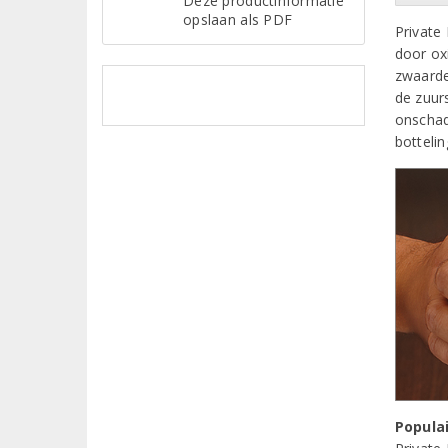
Deze productinformatie
opslaan als PDF
Private
door ox
zwaarde
de zuurs
onschade
bottelin
Populai