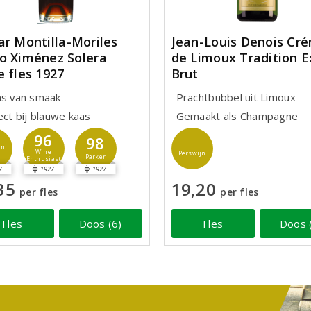
ar Montilla-Moriles
Jean-Louis Denois Cr
o Ximénez Solera
de Limoux Tradition E
e fles 1927
Brut
ns van smaak
Prachtbubbel uit Limoux
ect bij blauwe kaas
Gemaakt als Champagne
96
98
jn
Wine
Perswijn
Parker
Enthusiast
7
1927
1927
35
19,20
per fles
per fles
Fles
Doos (6)
Fles
Doos 