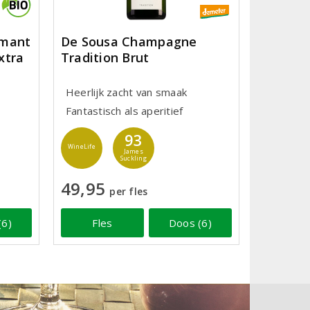
émant
De Sousa Champagne
xtra
Tradition Brut
Heerlijk zacht van smaak
Fantastisch als aperitief
93
WineLife
James
Suckling
49,95
per fles
(6)
Fles
Doos (6)