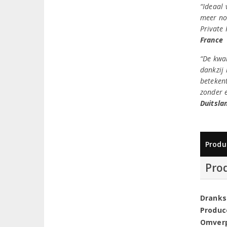
“Ideaal 
meer no
Private 
France
“De kwa
dankzij 
beteken
zonder e
Duitsla
Produ
Pro
Dranks
Produc
Omver