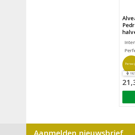
Alve
Pedr
halv
Inte
Perf
Perswi
192
21,
Aanmelden nieuwsbrief