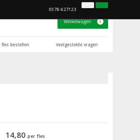
0578-627123
Inloggen
Klantenservice
0578-627123
Winkelwagen
0
 fles bestellen
Veelgestelde vragen
14,80
per fles