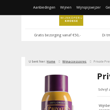
Aanbiedingen
Wijnen
Wijnspijswijzer
Ge
Gratis bezorging vanaf €50,-
Di t
U bent hier:
Home
Wijnaccessoires
Private Pr
Pr
Schrijf
Wijnbe