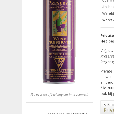
openin
Als be
Wereld
Werkt 
Privat
Het be
Volgens 
Preserv
langer 
Private
de wijn.
en bero
álle zu
ook bij 
(Ga over de afbeelding om in te zoomen)