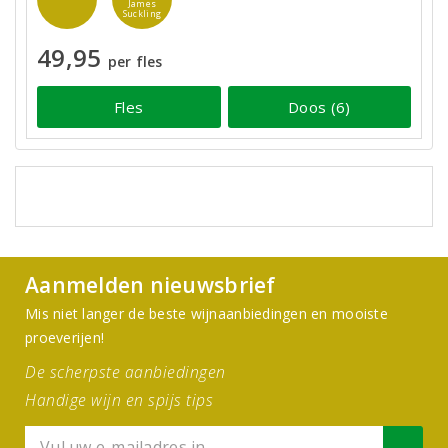
James
Suckling
49,95
per fles
Fles
Doos (6)
Aanmelden nieuwsbrief
Mis niet langer de beste wijnaanbiedingen en mooiste
proeverijen!
De scherpste aanbiedingen
Handige wijn en spijs tips