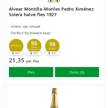
Alvear Montilla-Moriles Pedro Ximénez
Solera halve fles 1927
Intens van smaak
Perfect bij blauwe kaas
96
98
Perswijn
Wine
Parker
Enthusiast
1927
1927
1927
21,35
per fles
Fles
Doos (6)