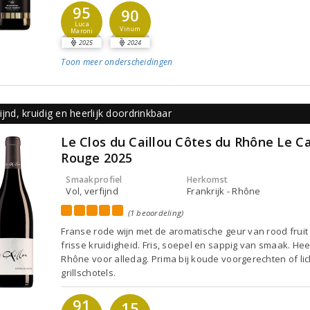
95
90
Luca
Vinum
Maroni
2025
2024
Toon meer
onderscheidingen
ijnd, kruidig en heerlijk doordrinkbaar
Le Clos du Caillou Côtes du Rhône Le Ca
Rouge 2025
Smaakprofiel
Herkomst
Vol, verfijnd
Frankrijk - Rhône
(1 beoordeling)
Franse rode wijn met de aromatische geur van rood fruit
frisse kruidigheid. Fris, soepel en sappig van smaak. Hee
Rhône voor alledag. Prima bij koude voorgerechten of lic
grillschotels.
91
15