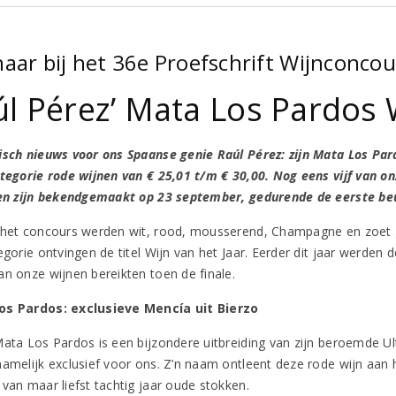
aar bij het 36e Proefschrift Wijnconcou
l Pérez’ Mata Los Pardos W
isch nieuws voor ons Spaanse genie Raúl Pérez: zijn Mata Los Pard
ategorie rode wijnen van € 25,01 t/m € 30,00. Nog eens vijf van on
ten zijn bekendgemaakt op 23 september, gedurende de eerste be
 het concours werden wit, rood, mousserend, Champagne en zoet g
egorie ontvingen de titel Wijn van het Jaar. Eerder dit jaar werden
an onze wijnen bereikten toen de finale.
os Pardos: exclusieve Mencía uit Bierzo
Mata Los Pardos is een bijzondere uitbreiding van zijn beroemde Ul
namelijk exclusief voor ons. Z’n naam ontleent deze rode wijn aan
 van maar liefst tachtig jaar oude stokken.