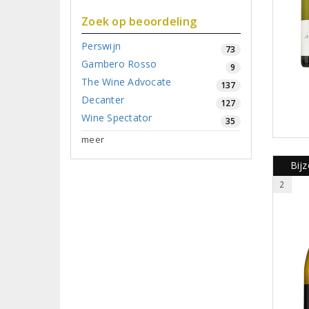
Zoek op beoordeling
Perswijn
73
Gambero Rosso
9
The Wine Advocate
137
Decanter
127
Wine Spectator
35
meer
Bijz
2