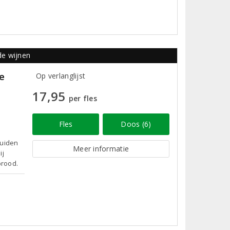
de wijnen
e
Op verlanglijst
17,95
per fles
Fles
Doos (6)
ruiden
Meer informatie
ij
brood.