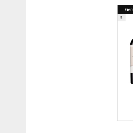
Gema
5