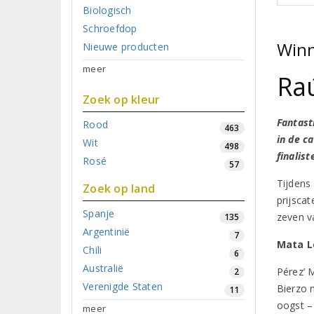
Biologisch
Schroefdop
Winn
Nieuwe producten
meer
Raú
Zoek op kleur
Fantast
Rood
463
in de c
Wit
498
finalis
Rosé
57
Tijdens
Zoek op land
prijscat
Spanje
zeven v
135
Argentinië
7
Mata L
Chili
6
Australië
Pérez’ 
2
Verenigde Staten
Bierzo 
11
oogst –
meer