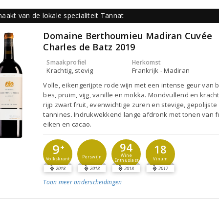
akt van de lokale specialiteit Tannat
Domaine Berthoumieu Madiran Cuvée
Charles de Batz 2019
Smaakprofiel
Herkomst
Krachtig, stevig
Frankrijk - Madiran
Volle, eikengerijpte rode wijn met een intense geur van
bes, pruim, vijg, vanille en mokka. Mondvullend en krach
rijp zwart fruit, evenwichtige zuren en stevige, gepolijste
tannines. Indrukwekkend lange afdronk met tonen van f
eiken en cacao.
94
9
18
+
Wine
Perswijn
Vinum
Volkskrant
Enthusiast
2018
2018
2018
2017
Toon meer
onderscheidingen