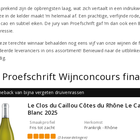
sprekend zijn de opbrengsten laag, wat zich vertaalt in een indrukw
e in de kelder maakt ‘m helemaal af. Een prachtige, verfijnde rode, 
cao en subtiel eiken. De jury van Proefschrift gaf ‘m dan ook een 8
ressie.
eze terechte winnaar behaalden nog eens vijf van onze wijnen de 
eerde leveranciers in ons assortiment! Benieuwd naar de uitblinkers
ig.
 Proefschrift Wijnconcours fina
eback van bijna vergeten druivenrassen
Le Clos du Caillou Côtes du Rhône Le Ca
Blanc 2025
Smaakprofiel
Herkomst
Fris tot zacht
Frankrijk - Rhône
(3 beoordelingen)