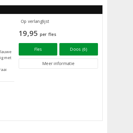
Op verlanglijst
19,95
per fles
Fles
Doos (6)
 blauwe
tig met
Meer informatie
raai