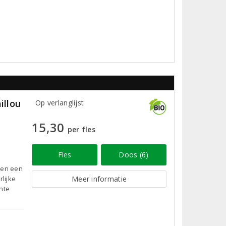
illou
Op verlanglijst
15,30
per fles
Fles
Doos (6)
 en een
rlijke
Meer informatie
hte