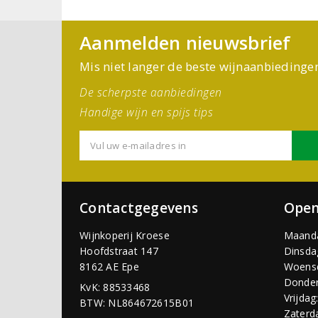
Aanmelden nieuwsbrief
Mis niet langer de beste wijnaanbiedinge
De scherpste aanbiedingen
Handige wijn en spijs tips
Contactgegevens
Open
Wijnkoperij Kroese
Maand
Hoofdstraat 147
Dinsda
8162 AE Epe
Woens
Donder
KvK: 88533468
Vrijdag
BTW: NL864672615B01
Zaterd