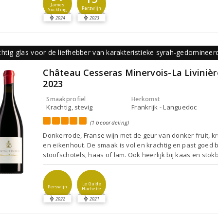
James
Perswijn
Suckling
2024
2023
htig glas voor de liefhebber van karakteristieke syrah-gedomineer
Château Cesseras Minervois-La Livinièr
2023
Smaakprofiel
Herkomst
Krachtig, stevig
Frankrijk - Languedoc
(1 beoordeling)
Donkerrode, Franse wijn met de geur van donker fruit, k
en eikenhout. De smaak is vol en krachtig en past goed b
stoofschotels, haas of lam. Ook heerlijk bij kaas en stok
Le Guide
Perswijn
Hachette
2022
2021