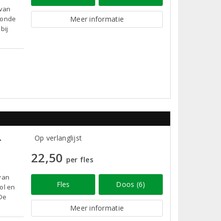
 van
ronde
Meer informatie
bij
4
Op verlanglijst
22,50
per fles
van
Fles
Doos (6)
ol en
 De
Meer informatie