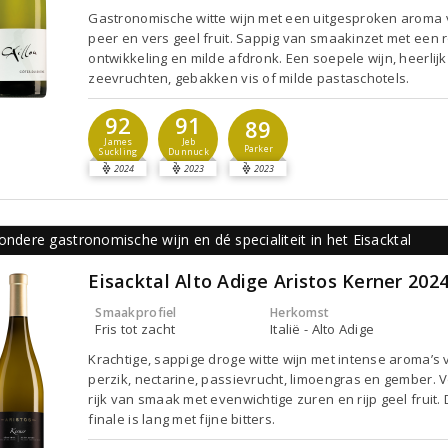
Gastronomische witte wijn met een uitgesproken aroma
peer en vers geel fruit. Sappig van smaakinzet met een 
ontwikkeling en milde afdronk. Een soepele wijn, heerlijk 
zeevruchten, gebakken vis of milde pastaschotels.
92
91
89
James
Jeb
Parker
Suckling
Dunnuck
2024
2023
2023
ondere gastronomische wijn en dé specialiteit in het Eisacktal
Eisacktal Alto Adige Aristos Kerner 202
Smaakprofiel
Herkomst
Fris tot zacht
Italië - Alto Adige
Krachtige, sappige droge witte wijn met intense aroma’s 
perzik, nectarine, passievrucht, limoengras en gember. V
rijk van smaak met evenwichtige zuren en rijp geel fruit.
finale is lang met fijne bitters.