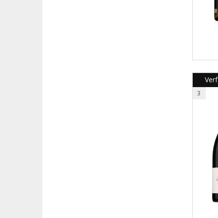
Verf
3