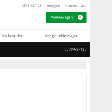
0578-627123
Inloggen
Klantenservice
Winkelwagen
0
 fles bestellen
Veelgestelde vragen
0578-627123