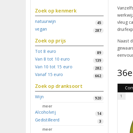
Vanzelf
Zoek op kenmerk
werkwijz
natuurwijn
vleug ca
45
vegan
druifexp
287
Zoek op prijs
Naast d
gewaard
Tot 8 euro
89
eenvoud
Van 8 tot 10 euro
139
Van 10 tot 15 euro
282
36e
Vanaf 15 euro
662
Zoek op dranksoort
Com
1
Wijn
920
meer
Alcoholvrij
14
Gedistilleerd
3
meer