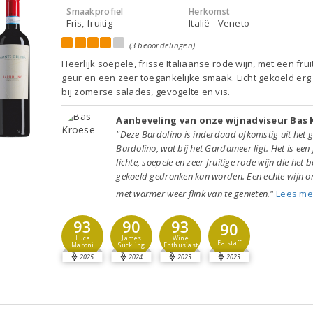
Smaakprofiel
Herkomst
Fris, fruitig
Italië - Veneto
(3 beoordelingen)
Heerlijk soepele, frisse Italiaanse rode wijn, met een frui
geur en een zeer toegankelijke smaak. Licht gekoeld erg
bij zomerse salades, gevogelte en vis.
Aanbeveling van onze wijnadviseur Bas 
"Deze Bardolino is inderdaad afkomstig uit het 
Bardolino, wat bij het Gardameer ligt. Het is een 
lichte, soepele en zeer fruitige rode wijn die het b
gekoeld gedronken kan worden. Een echte wijn 
met warmer weer flink van te genieten."
Lees me
93
90
93
90
Luca
James
Wine
Falstaff
Maroni
Suckling
Enthusiast
2025
2024
2023
2023