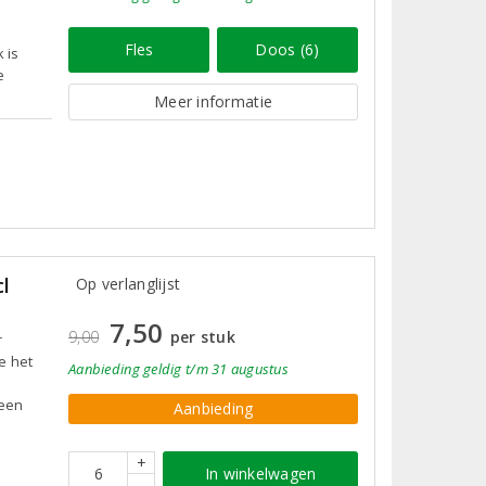
n
Fles
Doos (6)
 is
e
Meer informatie
l
Op verlanglijst
7,50
9,00
per stuk
r
e het
Aanbieding
geldig
t/m 31 augustus
 een
Aanbieding
+
In winkelwagen
-