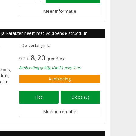
Meer informatie
Rioja-karakter heeft met voldoende structuur
5
Op verlanglijst
8,20
9,20
per fles
Aanbieding
geldig
t/m 31 augustus
e bes,
fruit,
Aanbieding
nd en
Fles
Doos (6)
Meer informatie