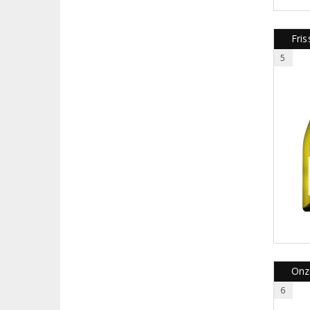
Fri
5
Onze
6