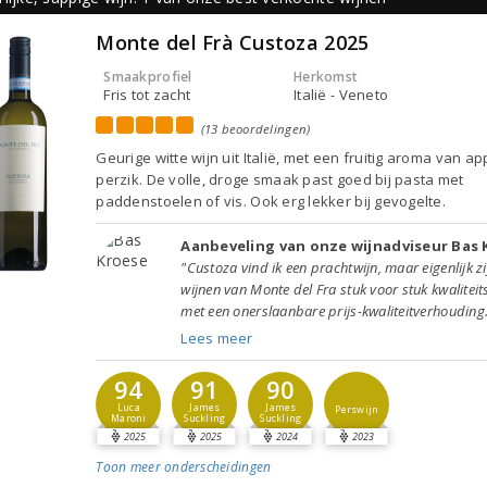
Monte del Frà Custoza 2025
Smaakprofiel
Herkomst
Fris tot zacht
Italië - Veneto
(13 beoordelingen)
Geurige witte wijn uit Italië, met een fruitig aroma van ap
perzik. De volle, droge smaak past goed bij pasta met
paddenstoelen of vis. Ook erg lekker bij gevogelte.
Aanbeveling van onze wijnadviseur Bas 
"Custoza vind ik een prachtwijn, maar eigenlijk zi
wijnen van Monte del Fra stuk voor stuk kwaliteit
met een onerslaanbare prijs-kwaliteitverhouding.
Lees meer
94
91
90
Luca
James
James
Perswijn
Maroni
Suckling
Suckling
2025
2025
2024
2023
Toon meer
onderscheidingen