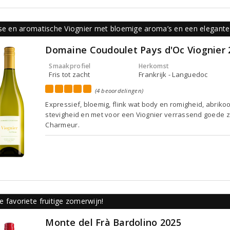
sse en aromatische Viognier met bloemige aroma’s en een elegante
Domaine Coudoulet Pays d'Oc Viognier 
Smaakprofiel
Herkomst
Fris tot zacht
Frankrijk - Languedoc
(4 beoordelingen)
Expressief, bloemig, flink wat body en romigheid, abrikoo
stevigheid en met voor een Viognier verrassend goede z
Charmeur.
 favoriete fruitige zomerwijn!
Monte del Frà Bardolino 2025