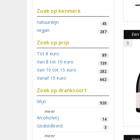
Zoek op kenmerk
natuurwijn
45
vegan
287
Een 
Zoek op prijs
3
Tot 8 euro
89
Van 8 tot 10 euro
139
Van 10 tot 15 euro
282
Vanaf 15 euro
662
Zoek op dranksoort
Wijn
920
meer
Alcoholvrij
14
Gedistilleerd
3
meer
Heer