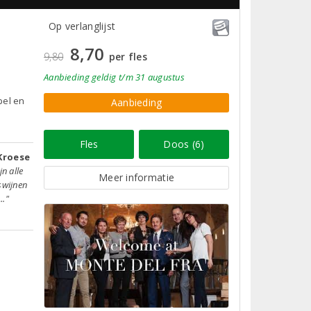
Op verlanglijst
8,70
9,80
per fles
Aanbieding
geldig
t/m 31 augustus
pel en
Aanbieding
Fles
Doos (6)
Kroese
jn alle
Meer informatie
swijnen
.."