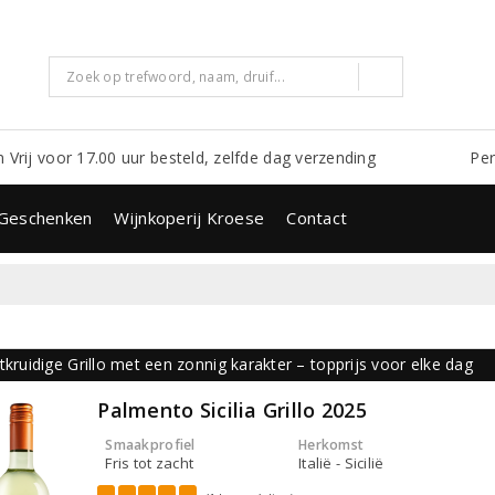
m Vrij voor 17.00 uur besteld, zelfde dag verzending
Per
Geschenken
Wijnkoperij Kroese
Contact
tkruidige Grillo met een zonnig karakter – topprijs voor elke dag
Palmento Sicilia Grillo 2025
Smaakprofiel
Herkomst
Fris tot zacht
Italië - Sicilië