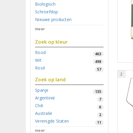
Biologisch
Schroefdop
Nieuwe producten
meer
Zoek op kleur
Rood
463
Wit
498
Rosé
57
2
Zoek op land
Spanje
135
Argentinië
7
Chili
6
Australië
2
Verenigde Staten
11
meer