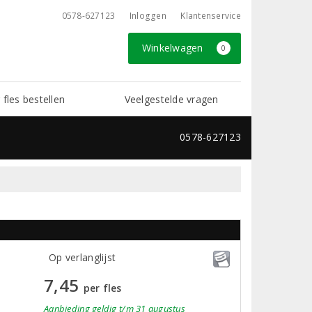
0578-627123
Inloggen
Klantenservice
Winkelwagen
0
 fles bestellen
Veelgestelde vragen
0578-627123
Op verlanglijst
7,45
per fles
Aanbieding
geldig
t/m 31 augustus