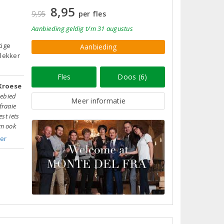
8,95
9,95
per fles
Aanbieding
geldig
t/m 31 augustus
tige
Aanbieding
 lekker
Fles
Doos (6)
Kroese
gebied
Meer informatie
fraaie
est iets
om ook
er