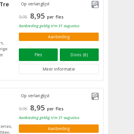
 Tre
Op verlanglijst
8,95
9,95
per fles
Aanbieding
geldig
t/m 31 augustus
Aanbieding
rs,
rige
Fles
Doos (6)
et
Meer informatie
Op verlanglijst
8,95
9,95
per fles
Aanbieding
geldig
t/m 31 augustus
terras,
Aanbieding
chten,