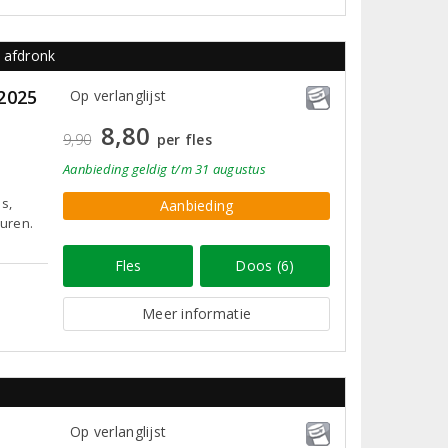
 afdronk
2025
Op verlanglijst
8,80
9,90
per fles
Aanbieding
geldig
t/m 31 augustus
s,
Aanbieding
uren.
Fles
Doos (6)
Meer informatie
Op verlanglijst