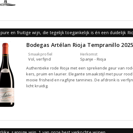
pure en fruitige wijn, die tegelijk toegankelijk is én een duidelijk 
Bodegas Artélan Rioja Tempranillo 202
Smaakprofiel
Herkomst
Vol, verfijnd
Spanje - Rioja
Authentieke rode Rioja met een sprekende geur van rod
kers, pruim en laurier. Elegante smaakstijl met puur rood 
mooie frisheid en ragfijne tannines. De afdronk is verfij
licht kruidig.
lijke, sappige wijn. 1 van onze best verkochte wijnen