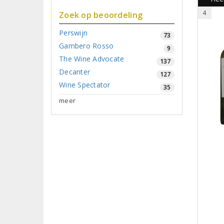
4
Zoek op beoordeling
Perswijn
73
Gambero Rosso
9
The Wine Advocate
137
Decanter
127
Wine Spectator
35
meer