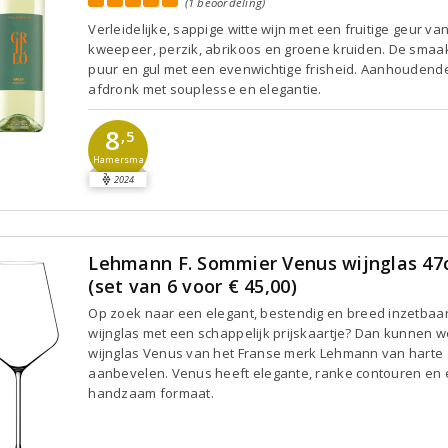
(1 beoordeling)
Verleidelijke, sappige witte wijn met een fruitige geur va
kweepeer, perzik, abrikoos en groene kruiden. De smaak
puur en gul met een evenwichtige frisheid. Aanhoudend
afdronk met souplesse en elegantie.
8
,5
Hamersma
2024
Lehmann F. Sommier Venus wijnglas 47c
(set van 6 voor € 45,00)
Op zoek naar een elegant, bestendig en breed inzetbaa
wijnglas met een schappelijk prijskaartje? Dan kunnen w
wijnglas Venus van het Franse merk Lehmann van harte
aanbevelen. Venus heeft elegante, ranke contouren en
handzaam formaat.