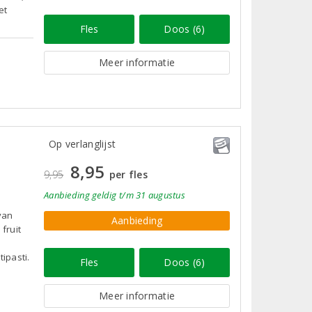
et
Fles
Doos (6)
Meer informatie
Op verlanglijst
8,95
9,95
per fles
Aanbieding
geldig
t/m 31 augustus
van
Aanbieding
fruit
ipasti.
Fles
Doos (6)
Meer informatie