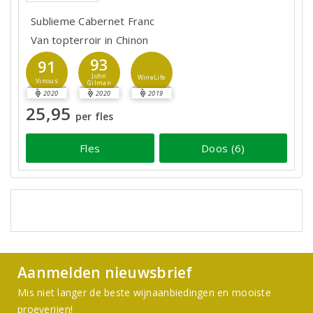
Sublieme Cabernet Franc
Van topterroir in Chinon
93
91
John
WineLife
Vinous
Gilman
2020
2020
2019
25,95
per fles
Fles
Doos (6)
Aanmelden nieuwsbrief
Mis niet langer de beste wijnaanbiedingen en mooiste
proeverijen!