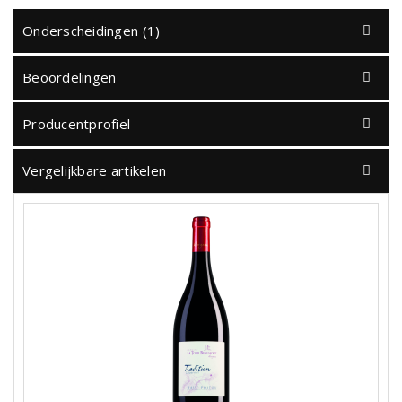
Onderscheidingen (1)
Beoordelingen
Producentprofiel
Vergelijkbare artikelen