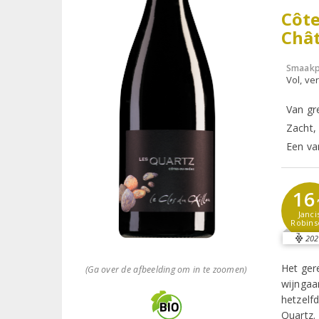
Côte
Châ
Smaakp
Vol, ver
Van gr
Zacht,
Een va
16
Janci
Robins
202
Het ger
(Ga over de afbeelding om in te zoomen)
wijngaa
hetzelf
Quartz.