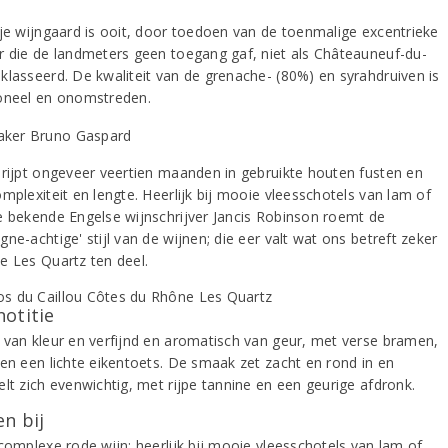
kje wijngaard is ooit, door toedoen van de toenmalige excentrieke
r die de landmeters geen toegang gaf, niet als Châteauneuf-du-
klasseerd. De kwaliteit van de grenache- (80%) en syrahdruiven is
oneel en onomstreden.
 rijpt ongeveer veertien maanden in gebruikte houten fusten en
mplexiteit en lengte. Heerlijk bij mooie vleesschotels van lam of
e bekende Engelse wijnschrijver Jancis Robinson roemt de
ne-achtige' stijl van de wijnen; die eer valt wat ons betreft zeker
e Les Quartz ten deel.
notitie
 van kleur en verfijnd en aromatisch van geur, met verse bramen,
 en een lichte eikentoets. De smaak zet zacht en rond in en
elt zich evenwichtig, met rijpe tannine en een geurige afdronk.
n bij
 complexe rode wijn; heerlijk bij mooie vleesschotels van lam of