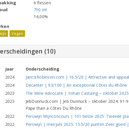
pakking
6 flessen
houd
750 ml
l
14,00%
rken
wijn
Vegan
erscheidingen (10)
Jaar
Onderscheiding
2024
JancisRobinson.com | 16.5/20 | Attractive and appea
2024
Decanter | 93/100 | An exceptional Côtes du Rhône
2023
The Wine Advocate | Yohan Castaing – oktober 2025:
2023
JebDunnuck.com | Jeb Dunnuck – oktober 2024: 91-9
Pape than a Côtes Du Rhône
2022
Perswijn Wijnconcours | 101 beste 2025: Tweede plaa
2022
Perswijn | mei/juni 2025: 15.5/20 punten Zeer goed | 