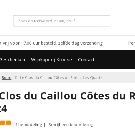
m Vrij voor 17.00 uur besteld, zelfde dag verzending
Per
Geschenken
Wijnkoperij Kroese
Contact
Rood
Le Clos du Caillou Côtes du Rhône Les Quartz
 Clos du Caillou Côtes du
24
1 beoordeling
Schrijf een beoordeling