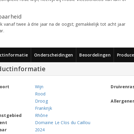
aarheid
k vanaf twee à drie jaar na de oogst; gemakkelijk tot acht jaar
r.
ctinformatie
Onderscheidingen
Beoordelingen
Produce
ductinformatie
oort
Wijn
Druivenra
Rood
Droog
Allergene
Frankrijk
mstgebied
Rhône
ent
Domaine Le Clos du Caillou
aar
2024