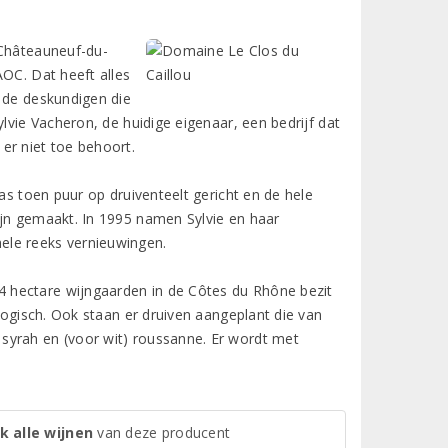
 Châteauneuf-du-
AOC. Dat heeft alles
6 de deskundigen die
lvie Vacheron, de huidige eigenaar, een bedrijf dat
er niet toe behoort.
as toen puur op druiventeelt gericht en de hele
ijn gemaakt. In 1995 namen Sylvie en haar
ele reeks vernieuwingen.
 hectare wijngaarden in de Côtes du Rhône bezit
ologisch. Ook staan er druiven aangeplant die van
syrah en (voor wit) roussanne. Er wordt met
k alle wijnen
van deze producent