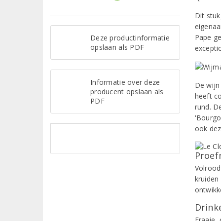
Dit stu
eigenaa
Pape ge
Deze productinformatie
opslaan als PDF
excepti
Informatie over deze
De wijn
producent opslaan als
heeft co
PDF
rund. D
'Bourgog
ook dez
Proef
Volrood
kruiden
ontwikk
Drinke
Fraaie,