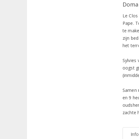
Domai
Le Clos
Pape. T
te make
zijn bed
het ter
Sylvies 
oogst g
(inmidd
Samen m
en 9 he
oudsher
zachte 
Inf