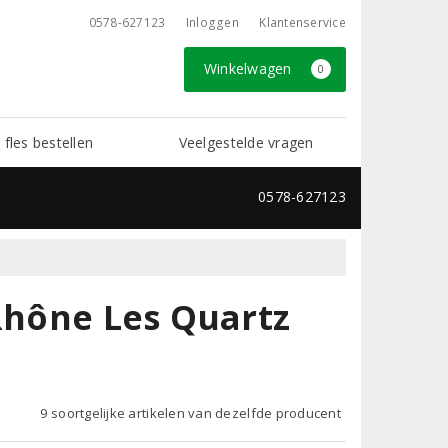
0578-627123
Inloggen
Klantenservice
Winkelwagen
0
 fles bestellen
Veelgestelde vragen
0578-627123
 Rhône Les Quartz
9 soortgelijke artikelen van dezelfde producent