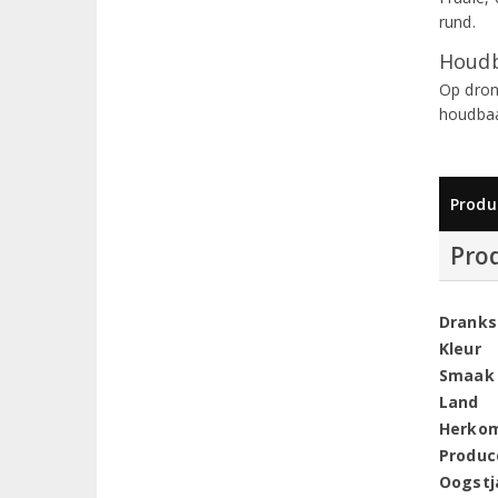
rund.
Houdb
Op dron
houdbaa
Produ
Pro
Dranks
Kleur
Smaak
Land
Herko
Produc
Oogstj