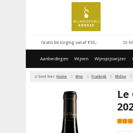
Gratis bezorging vanaf €50,-
Di t
Aanbiedingen
Wijnen
Wijnspijswijzer
U bent hier:
Home
Wijn
Frankrijk
Rhône
Le
20