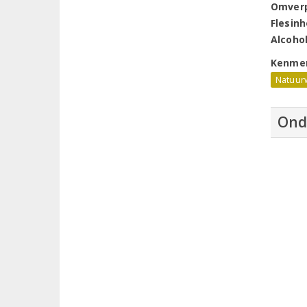
Omver
Flesin
Alcoho
Kenme
Natuur
Ond