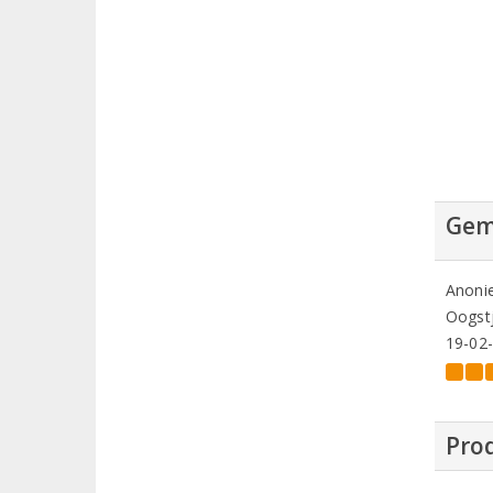
Gem
Anoni
Oogstj
19-02
Prod