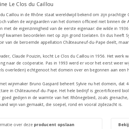
ne Le Clos du Caillou
 du Caillou in de Rhône staat wereldwijd bekend om zijn prachtige
och vallen de wijngaarden van het domein officieel niet binnen de 
n met de eigenzinnigheid van de eerste eigenaar: die wilde in 193
rijf kwamen beoordelen niet op zijn grond toelaten. En dus heeft Sy
roir van de beroemde appellation Châteauneuf-du-Pape deelt, maar 
vader, Claude Pouizin, kocht Le Clos du Caillou in 1956. Het werk w
ing naar de coöperatie. Pas in 1993 werd er voor het eerst weer w
els overleden) echtgenoot het domein over en begonnen aan een h
et wijnmaker Bruno Gaspard beheert Sylvie nu het domein, dat 44
ctare in Châteauneuf-du-Pape. Het hele bedrijf is gecertificeerd bi
 goed gedijen in de warmte van het Rhônegebied, zoals grenache, 
hand wijn van gemaakt, die soepel, rond en vooral zijdezacht is.
ormatie over deze
producent opslaan
Bekij