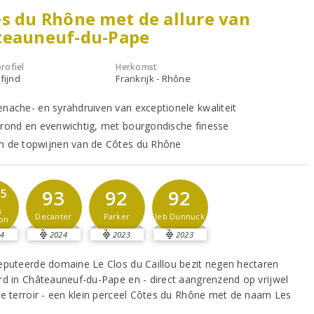
s du Rhône met de allure van
teauneuf-du-Pape
rofiel
Herkomst
fijnd
Frankrijk - Rhône
enache- en syrahdruiven van exceptionele kwaliteit
 rond en evenwichtig, met bourgondische finesse
n de topwijnen van de Côtes du Rhône
93
92
92
,5
s
Decanter
Parker
Jeb Dunnuck
on
4
2024
2023
2023
eputeerde domaine Le Clos du Caillou bezit negen hectaren
rd in Châteauneuf-du-Pape en - direct aangrenzend op vrijwel
de terroir - een klein perceel Côtes du Rhône met de naam Les