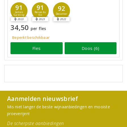
91
91
92
James
Revue du
Decanter
Suckling
Vin
2023
2023
2022
34,50
per fles
Beperkt beschikbaar
Fles
Doos (6)
Aanmelden nieuwsbrief
Mis niet langer de beste wijnaanbiedingen en mooiste
proeverijen!
De scherpste aanbiedingen