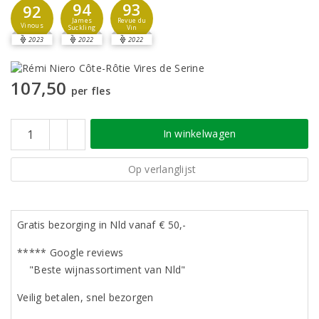
94
93
92
James
Revue du
Vinous
Suckling
Vin
2023
2022
2022
107,50
per fles
In winkelwagen
Op verlanglijst
Gratis bezorging in Nld vanaf € 50,-
***** Google reviews
"Beste wijnassortiment van Nld"
Veilig betalen, snel bezorgen