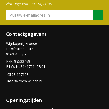
Handige wijn en spijs tips
Contactgegevens
Wijnkoperij Kroese
Hoofdstraat 147
8162 AE Epe
KvK: 88533468
BTW: NL864672615B01
0578-627123
info@kroesewijnen.nl
Openingstijden