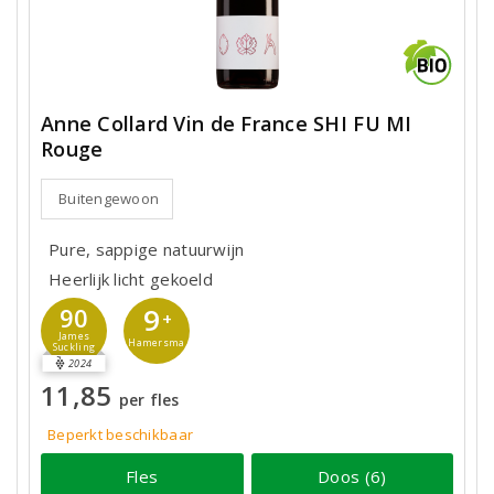
Anne Collard Vin de France SHI FU MI
Rouge
Buitengewoon
Pure, sappige natuurwijn
Heerlijk licht gekoeld
9
90
+
James
Hamersma
Suckling
2024
11,85
per fles
Beperkt beschikbaar
Fles
Doos (6)