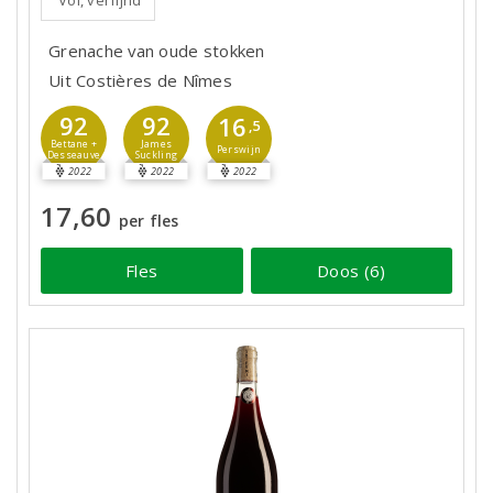
Vol, verfijnd
Grenache van oude stokken
Uit Costières de Nîmes
92
92
16
,5
Bettane +
James
Perswijn
Desseauve
Suckling
2022
2022
2022
17,60
per fles
Fles
Doos (6)