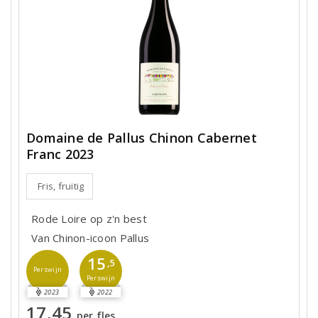
Domaine de Pallus Chinon Cabernet
Franc 2023
Fris, fruitig
Rode Loire op z'n best
Van Chinon-icoon Pallus
15
,5
Perswijn
Perswijn
2023
2022
17,45
per fles