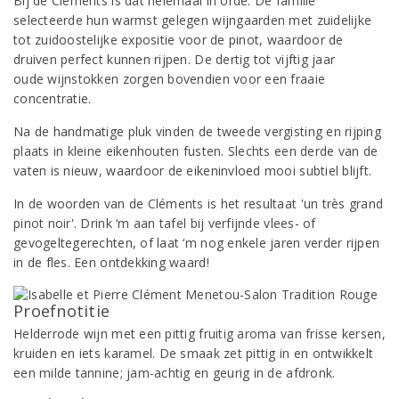
Bij de Cléments is dat helemaal in orde. De familie
selecteerde hun warmst gelegen wijngaarden met zuidelijke
tot zuidoostelijke expositie voor de pinot, waardoor de
druiven perfect kunnen rijpen. De dertig tot vijftig jaar
oude wijnstokken zorgen bovendien voor een fraaie
concentratie.
Na de handmatige pluk vinden de tweede vergisting en rijping
plaats in kleine eikenhouten fusten. Slechts een derde van de
vaten is nieuw, waardoor de eikeninvloed mooi subtiel blijft.
In de woorden van de Cléments is het resultaat 'un très grand
pinot noir'. Drink ‘m aan tafel bij verfijnde vlees- of
gevogeltegerechten, of laat ‘m nog enkele jaren verder rijpen
in de fles. Een ontdekking waard!
Proefnotitie
Helderrode wijn met een pittig fruitig aroma van frisse kersen,
kruiden en iets karamel. De smaak zet pittig in en ontwikkelt
een milde tannine; jam-achtig en geurig in de afdronk.