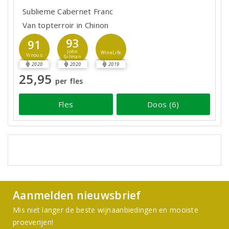
Sublieme Cabernet Franc
Van topterroir in Chinon
93
91
John
WineLife
Vinous
Gilman
2020
2020
2019
25,95
per fles
Fles
Doos (6)
Aanmelden nieuwsbrief
Mis niet langer de beste wijnaanbiedingen en mooiste
proeverijen!