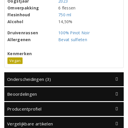
Oogstjaar
2023
Omverpakking
6 flessen
Flesinhoud
750 ml
Alcohol
14,50%
Druivenrassen
100% Pinot Noir
Allergenen
Bevat sulfieten
Kenmerken
Vegan
Onderscheidingen (3)
Beoordelingen
Producentprofiel
Vergelijkbare artikelen