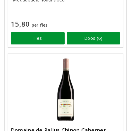
15,80
per fles
Fles
Doos (6)
Domaine de Pallus Chinon Cabernet