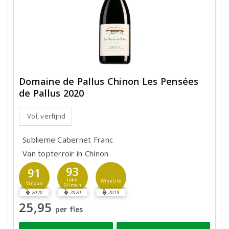
Domaine de Pallus Chinon Les Pensées
de Pallus 2020
Vol, verfijnd
Sublieme Cabernet Franc
Van topterroir in Chinon
93
91
John
WineLife
Vinous
Gilman
2020
2020
2019
25,95
per fles