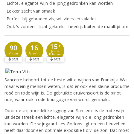
Lichte, elegante wijn die jong gedronken kan worden
Lekker zacht van smaak
Perfect bij gebraden vis, wit vlees en salades
Ook 's zomers –licht gekoeld –heerlijk buiten de maaltijd om
15
90
16
+
Jancis
Vinum
Perswijn
Robinson
2023
2022
2022
Sancerre behoort tot de beste witte wijnen van Frankrijk. Wat
maar weinig mensen weten, is dat er ook een kleine productie
rosé en rode wijn is. De gebruikte druivensoort is de pinot
noir, waar ook rode bourgogne van wordt gemaakt.
Door de vrij noordelijke ligging van Sancerre is de rode wijn
uit deze streek een lichte, elegante wijn die jong gedronken
kan worden. De wijngaard Les Godons ligt op een heuvel en
heeft daardoor een optimale expositie t.o.v. de zon. Dat moet