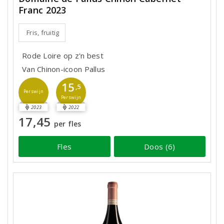
Franc 2023
Fris, fruitig
Rode Loire op z'n best
Van Chinon-icoon Pallus
15
,5
Perswijn
Perswijn
2023
2022
17,45
per fles
Fles
Doos (6)