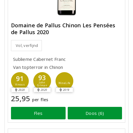
Domaine de Pallus Chinon Les Pensées
de Pallus 2020
Vol, verfijnd
Sublieme Cabernet Franc
Van topterroir in Chinon
93
91
John
WineLife
Vinous
Gilman
2020
2020
2019
25,95
per fles
Fles
Doos (6)