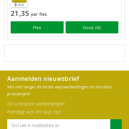
2022
21,35
per fles
Fles
Doos (6)
Aanmelden nieuwsbrief
Mis niet langer de beste wijnaanbiedingen en mooiste
proeverijen!
De scherpste aanbiedingen
Handige wijn en spijs tips