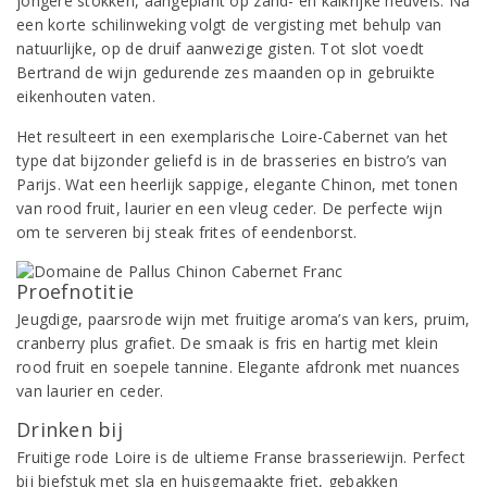
jongere stokken, aangeplant op zand- en kalkrijke heuvels. Na
een korte schilinweking volgt de vergisting met behulp van
natuurlijke, op de druif aanwezige gisten. Tot slot voedt
Bertrand de wijn gedurende zes maanden op in gebruikte
eikenhouten vaten.
Het resulteert in een exemplarische Loire-Cabernet van het
type dat bijzonder geliefd is in de brasseries en bistro’s van
Parijs. Wat een heerlijk sappige, elegante Chinon, met tonen
van rood fruit, laurier en een vleug ceder. De perfecte wijn
om te serveren bij steak frites of eendenborst.
Proefnotitie
Jeugdige, paarsrode wijn met fruitige aroma’s van kers, pruim,
cranberry plus grafiet. De smaak is fris en hartig met klein
rood fruit en soepele tannine. Elegante afdronk met nuances
van laurier en ceder.
Drinken bij
Fruitige rode Loire is de ultieme Franse brasseriewijn. Perfect
bij biefstuk met sla en huisgemaakte friet, gebakken