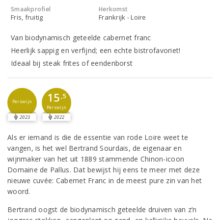
Smaakprofiel
Herkomst
Fris, fruitig
Frankrijk - Loire
Van biodynamisch geteelde cabernet franc
Heerlijk sappig en verfijnd; een echte bistrofavoriet!
Ideaal bij steak frites of eendenborst
15
,5
Perswijn
Perswijn
2023
2022
Als er iemand is die de essentie van rode Loire weet te
vangen, is het wel Bertrand Sourdais, de eigenaar en
wijnmaker van het uit 1889 stammende Chinon-icoon
Domaine de Pallus. Dat bewijst hij eens te meer met deze
nieuwe cuvée: Cabernet Franc in de meest pure zin van het
woord.
Bertrand oogst de biodynamisch geteelde druiven van z’n