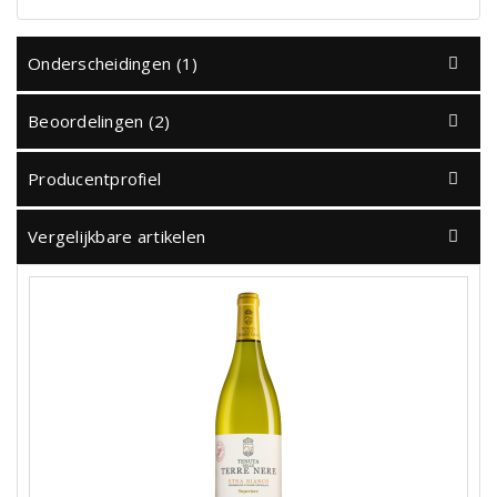
Onderscheidingen (1)
Beoordelingen (2)
Producentprofiel
Vergelijkbare artikelen