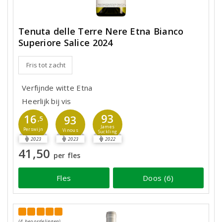
Tenuta delle Terre Nere Etna Bianco
Superiore Salice 2024
Fris tot zacht
Verfijnde witte Etna
Heerlijk bij vis
93
16
93
,5
James
Perswijn
Vinous
Suckling
2023
2023
2022
41,50
per fles
Fles
Doos (6)
(4 beoordelingen)