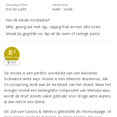
Smaakprofiel
Herkomst
Fris tot zacht
Italië - Sicilië
Van de lokale inzoliadruif
Mild, geurig wit met rijp, sappig fruit en een zilte toets
Ideaal bij gegrilde vis, kip uit de oven of romige pasta
8
,5
Hamersma
2023
De Inzolia is een perfect voorbeeld van een klassieke
Siciliaanse witte wijn. Inzolia is een inheems druivenras, dat
z’n oorsprong vindt aan de westkant van het eiland. Waar het
vroeger vooral een belangrijke component van Marsala was,
wordt de druif steeds vaker gebruikt voor droge witte wijnen,
al dan niet in een blend.
De Zolì van Caruso & Minini is gebotteld als monocépage, of