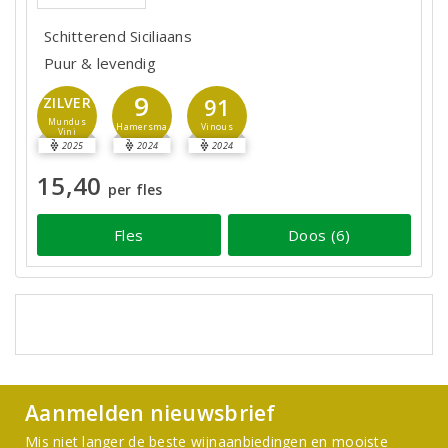
Schitterend Siciliaans
Puur & levendig
9
91
ZILVER
Mundus
Hamersma
Vinous
Vini
2025
2024
2024
15,40
per fles
Fles
Doos (6)
Aanmelden nieuwsbrief
Mis niet langer de beste wijnaanbiedingen en mooiste