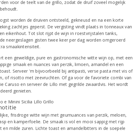
den voor de teelt van de grillo, zodat de druif zoveel mogelijk
 behoudt.
ogst worden de druiven ontsteeld, gekneusd en na een korte
eking zachtjes geperst. De vergisting vindt plaats in tonneaux van
en eikenhout. Tot slot rijpt de wijn in roestvrijstalen tanks,
 de neergeslagen gisten twee keer per dag worden omgeroerd
tra smaakintensiteit.
ert een geweldige, pure en gastronomische witte wijn op, met een
sappige smaak en nuances van perzik, limoen, amandel en een
toast. Serveer 'm bijvoorbeeld bij antipasti, verse pasta met vis of
n, of risotto met zeevruchten. Of ga voor de favoriete combi van
lie Caruso en serveer de Lillo met gegrilde zwaardvis. Het wordt
deerd genieten.
notitie
lijke, frisdroge witte wijn met geurnuances van perzik, meloen,
asp en kamperfoelie. De smaak is vol en mooi sappig met rijp
it en milde zuren. Lichte toast en amandelbitters in de soepele
.