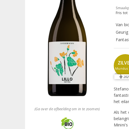
Smaakp
Fris tot
Van bio
Geurig
Fantas
ZILV
Mundus 
202
Stefano
fantast
het eila
(Ga over de afbeelding om in te zoomen)
Als het 
belangr
Minini'