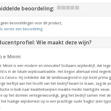
iddelde beoordeling:
n geen beoordelingen voor dit product,
ls eerste een beoordeling
ucentprofiel: Wie maakt deze wijn?
o e Minini
 Minini is een modern en innovatief Siciliaans wijnbedrijf, dat tegel
ld is in de lokale wijnbouwtraditie. Het begon allemaal eind nege
co Caruso. Hij ontdekte dat de landbouwgrond in zijn bezit prima g
nge leeftijd aan het hoofd van het bedrijf kwam te staan, zag de po
ductie in bulk naar kwaliteitswijnen maakte medio twintigste eeuw.
ie op het domein vertegenwoordigt, ging het bedrijf samen met de 
het huidige wijndomein op in een prachtige oude ‘baglio’ (een typi
a.