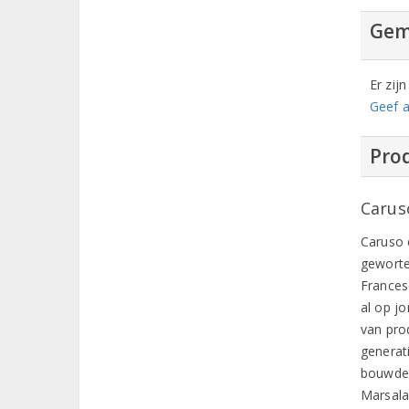
Gem
Er zij
Geef a
Prod
Carus
Caruso e
geworte
Frances
al op jo
van pro
generat
bouwde 
Marsal