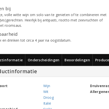
n bij
ge, volle witte wijn om solo van te genieten of te combineren met
(vis)gerechten. Heerlijk bij antipasti, risotto met zeevruchten of
et roomsaus.
aarheid
 en drinken tot circa 4 jaar na oogstdatum.
ctinformatie
Onderscheidingen
Beoordelingen
Produce
ductinformatie
oort
Wijn
Druivenra
Wit
Allergene
Droog
Italië