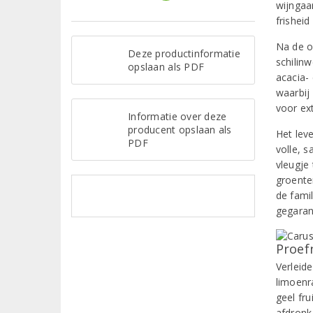
wijngaar
frisheid
Na de o
Deze productinformatie
schilinw
opslaan als PDF
acacia- 
waarbij
voor ex
Informatie over deze
producent opslaan als
Het lev
PDF
volle, 
vleugje 
groente
de fami
gegaran
Proef
Verleide
limoenr
geel fru
afdronk