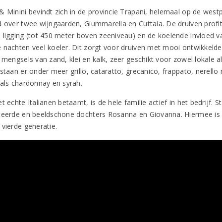
 Minini bevindt zich in de provincie Trapani, helemaal op de westpu
d over twee wijngaarden, Giummarella en Cuttaia. De druiven profi
 ligging (tot 450 meter boven zeeniveau) en de koelende invloed va
 nachten veel koeler. Dit zorgt voor druiven met mooi ontwikkeld
n mengsels van zand, klei en kalk, zeer geschikt voor zowel lokale 
staan er onder meer grillo, cataratto, grecanico, frappato, nerello
 als chardonnay en syrah.
t echte Italianen betaamt, is de hele familie actief in het bedrijf.
teerde en beeldschone dochters Rosanna en Giovanna. Hiermee is de 
 vierde generatie.