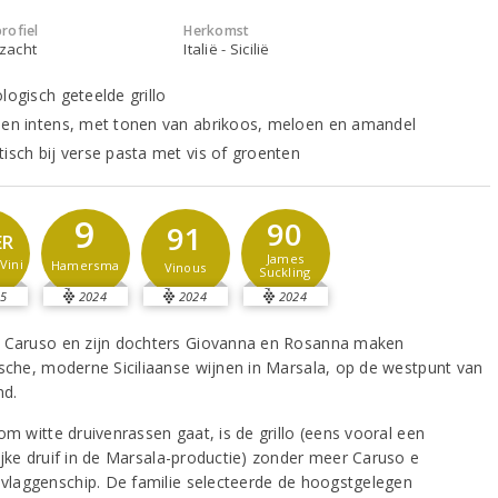
rofiel
Herkomst
 zacht
Italië - Sicilië
logisch geteelde grillo
 en intens, met tonen van abrikoos, meloen en amandel
tisch bij verse pasta met vis of groenten
9
90
91
ER
James
Vini
Hamersma
Vinous
Suckling
5
2024
2024
2024
 Caruso en zijn dochters Giovanna en Rosanna maken
ische, moderne Siciliaanse wijnen in Marsala, op de westpunt van
nd.
om witte druivenrassen gaat, is de grillo (eens vooral een
ijke druif in de Marsala-productie) zonder meer Caruso e
s vlaggenschip. De familie selecteerde de hoogstgelegen