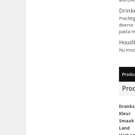
Drinke
Prachti
diverse 
pasta m
Houdb
Nu mooi
Produ
Pro
Dranks
Kleur
Smaak
Land