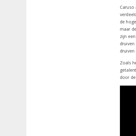
Caruso &
verdeel
de hoge
maar de
zijn ee
druiven 
druiven
Zoals he
getalen
door de