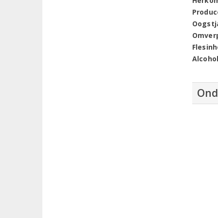
Herko
Produc
Oogstj
Omver
Flesin
Alcoho
Ond