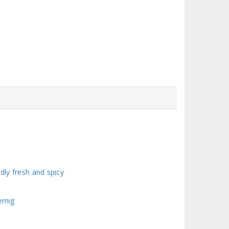
dly fresh and spicy
oemig