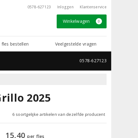
0578-627123
Inloggen
Klantenservice
Winkelwagen
0
 fles bestellen
Veelgestelde vragen
0578-627123
Grillo 2025
6 soortgelijke artikelen van dezelfde producent
15,40
per fles