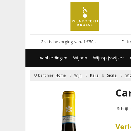
Gratis bezorging vanaf €50,-
Di t
Aanbiedingen
Wijnen
Wijnspijswijzer
U bent hier:
Home
Wijn
Italië
Sicilië
Wit
Car
Schrijf
Verl