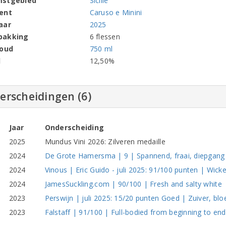
mstgebied
Sicilië
ent
Caruso e Minini
aar
2025
pakking
6 flessen
houd
750 ml
l
12,50%
erscheidingen (6)
Jaar
Onderscheiding
2025
Mundus Vini 2026: Zilveren medaille
2024
De Grote Hamersma | 9 | Spannend, fraai, diepgang
2024
Vinous | Eric Guido - juli 2025: 91/100 punten | Wicke
2024
JamesSuckling.com | 90/100 | Fresh and salty white
2023
Perswijn | juli 2025: 15/20 punten Goed | Zuiver, bl
2023
Falstaff | 91/100 | Full-bodied from beginning to end