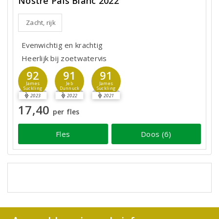
Nostre Païs Blanc 2022
Zacht, rijk
Evenwichtig en krachtig
Heerlijk bij zoetwatervis
92
91
91
James
Jeb
James
Suckling
Dunnuck
Suckling
2023
2022
2021
17,40
per fles
Fles
Doos (6)