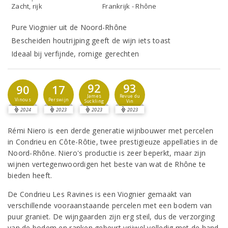
Zacht, rijk
Frankrijk - Rhône
Pure Viognier uit de Noord-Rhône
Bescheiden houtrijping geeft de wijn iets toast
Ideaal bij verfijnde, romige gerechten
92
93
90
17
James
Revue du
Vinous
Perswijn
Suckling
Vin
2024
2023
2023
2023
Rémi Niero is een derde generatie wijnbouwer met percelen
in Condrieu en Côte-Rôtie, twee prestigieuze appellaties in de
Noord-Rhône. Niero's productie is zeer beperkt, maar zijn
wijnen vertegenwoordigen het beste van wat de Rhône te
bieden heeft.
De Condrieu Les Ravines is een Viognier gemaakt van
verschillende vooraanstaande percelen met een bodem van
puur graniet. De wijngaarden zijn erg steil, dus de verzorging
van de bodem en ranken gebeurt vrijwel volledig met de hand