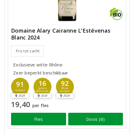
Domaine Alary Cairanne L'Estévenas
Blanc 2024
Fris tot zacht
Exclusieve witte Rhône
Zeer beperkt beschikbaar
16
92
91
Jancis
Wine
Vinous
Robinson
Anorak
2024
2024
2024
19,40
per fles
Fles
Doos (6)