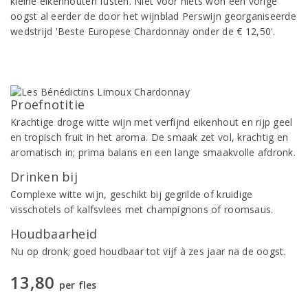
kleine eikenhouten fusten. Niet voor niets won een vorige
oogst al eerder de door het wijnblad Perswijn georganiseerde
wedstrijd 'Beste Europese Chardonnay onder de € 12,50'.
Proefnotitie
Krachtige droge witte wijn met verfijnd eikenhout en rijp geel
en tropisch fruit in het aroma. De smaak zet vol, krachtig en
aromatisch in; prima balans en een lange smaakvolle afdronk.
Drinken bij
Complexe witte wijn, geschikt bij gegrilde of kruidige
visschotels of kalfsvlees met champignons of roomsaus.
Houdbaarheid
Nu op dronk; goed houdbaar tot vijf à zes jaar na de oogst.
13,80
per fles