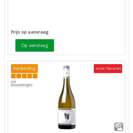
Prijs op aanvraag
Op aanvraag
Aanbieding
onze favoriet
(59
beoordelingen)