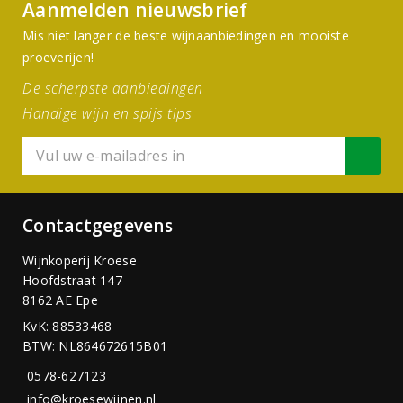
Aanmelden nieuwsbrief
Mis niet langer de beste wijnaanbiedingen en mooiste
proeverijen!
De scherpste aanbiedingen
Handige wijn en spijs tips
Contactgegevens
Wijnkoperij Kroese
Hoofdstraat 147
8162 AE Epe
KvK: 88533468
BTW: NL864672615B01
0578-627123
info@kroesewijnen.nl