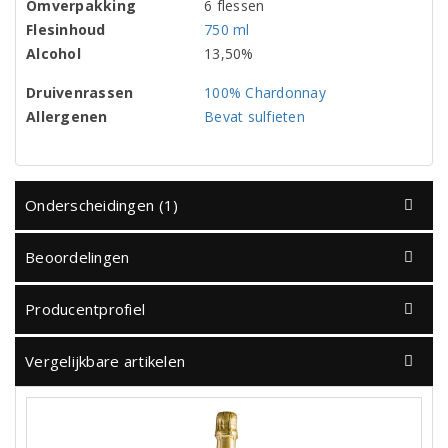
Omverpakking
6 flessen
Flesinhoud
750 ml
Alcohol
13,50%
Druivenrassen
100% Chardonnay
Allergenen
Bevat sulfieten
Onderscheidingen (1)
Beoordelingen
Producentprofiel
Vergelijkbare artikelen