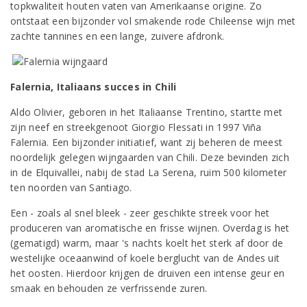
topkwaliteit houten vaten van Amerikaanse origine. Zo
ontstaat een bijzonder vol smakende rode Chileense wijn met
zachte tannines en een lange, zuivere afdronk.
Falernia, Italiaans succes in Chili
Aldo Olivier, geboren in het Italiaanse Trentino, startte met
zijn neef en streekgenoot Giorgio Flessati in 1997 Viña
Falernia. Een bijzonder initiatief, want zij beheren de meest
noordelijk gelegen wijngaarden van Chili. Deze bevinden zich
in de Elquivallei, nabij de stad La Serena, ruim 500 kilometer
ten noorden van Santiago.
Een - zoals al snel bleek - zeer geschikte streek voor het
produceren van aromatische en frisse wijnen. Overdag is het
(gematigd) warm, maar 's nachts koelt het sterk af door de
westelijke oceaanwind of koele berglucht van de Andes uit
het oosten. Hierdoor krijgen de druiven een intense geur en
smaak en behouden ze verfrissende zuren.