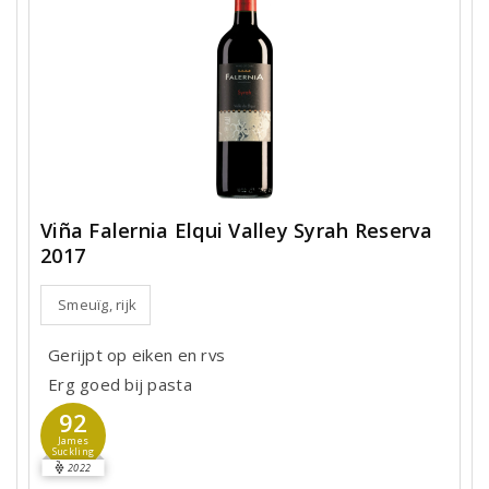
Viña Falernia Elqui Valley Syrah Reserva
2017
Smeuïg, rijk
Gerijpt op eiken en rvs
Erg goed bij pasta
92
James
Suckling
2022