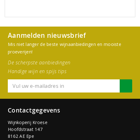
Aanmelden nieuwsbrief
Mis niet langer de beste wijnaanbiedingen en mooiste
proeverijen!
De scherpste aanbiedingen
Handige wijn en spijs tips
Contactgegevens
Wijnkoperij Kroese
Hoofdstraat 147
8162 AE Epe