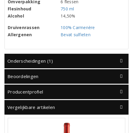
Omverpakking
6 flessen
Flesinhoud
750 ml
Alcohol
14,50%
Druivenrassen
100% Carmenère
Allergenen
Bevat sulfieten
Onderscheidingen (1)
Beoordelingen
Producentprofiel
Vergelijkbare artikelen