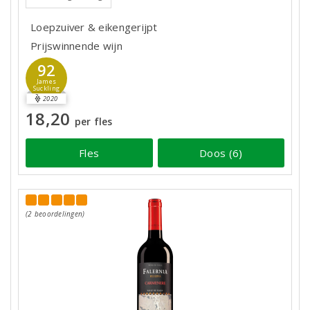
Loepzuiver & eikengerijpt
Prijswinnende wijn
92
James
Suckling
2020
18,20
per fles
Fles
Doos (6)
(2 beoordelingen)