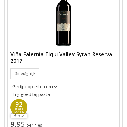
Viña Falernia Elqui Valley Syrah Reserva
2017
Smeuïg, rijk
Gerijpt op eiken en rvs
Erg goed bij pasta
92
James
Suckling
2022
9,95
per fles