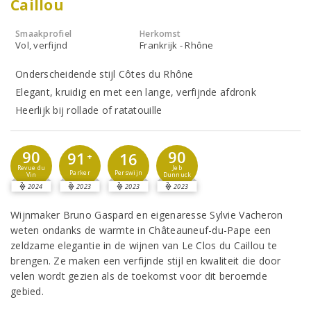
Caillou
Smaakprofiel
Herkomst
Vol, verfijnd
Frankrijk - Rhône
Onderscheidende stijl Côtes du Rhône
Elegant, kruidig en met een lange, verfijnde afdronk
Heerlijk bij rollade of ratatouille
90
90
91
16
+
Revue du
Jeb
Parker
Perswijn
Vin
Dunnuck
2024
2023
2023
2023
Wijnmaker Bruno Gaspard en eigenaresse Sylvie Vacheron
weten ondanks de warmte in Châteauneuf-du-Pape een
zeldzame elegantie in de wijnen van Le Clos du Caillou te
brengen. Ze maken een verfijnde stijl en kwaliteit die door
velen wordt gezien als de toekomst voor dit beroemde
gebied.