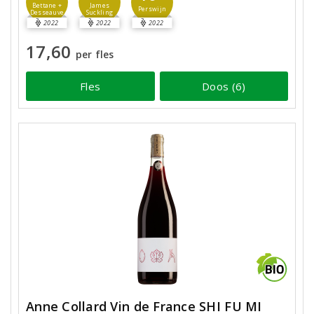
Bettane +
James
Perswijn
Desseauve
Suckling
2022
2022
2022
17,60
per fles
Fles
Doos (6)
Anne Collard Vin de France SHI FU MI