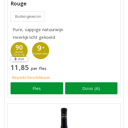
Rouge
Buitengewoon
Pure, sappige natuurwijn
Heerlijk licht gekoeld
9
90
+
James
Hamersma
Suckling
2024
11,85
per fles
Beperkt beschikbaar
Fles
Doos (6)