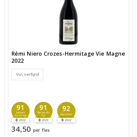
Rémi Niero Crozes-Hermitage Vie Magne
2022
Vol, verfijnd
91
91
92
James
Revue du
Decanter
Suckling
Vin
2023
2023
2022
34,50
per fles