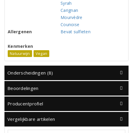
Syrah
Carignan
Mourvèdre
Counoise
Allergenen
Bevat sulfieten
Kenmerken
Natuurwijn
Vegan
Onderscheidingen (8)
Beoordelingen
Producentprofiel
Vergelijkbare artikelen