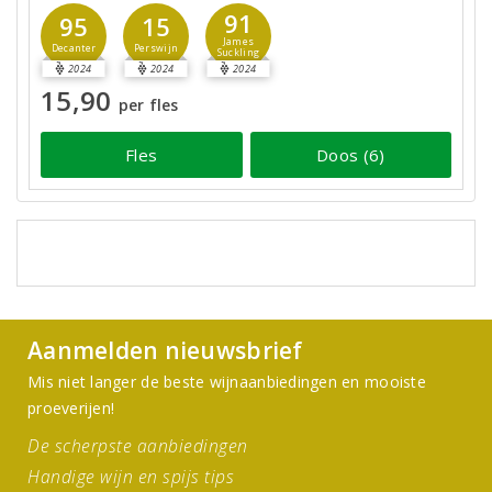
91
95
15
James
Decanter
Perswijn
Suckling
2024
2024
2024
15,90
per fles
Fles
Doos (6)
Aanmelden nieuwsbrief
Mis niet langer de beste wijnaanbiedingen en mooiste
proeverijen!
De scherpste aanbiedingen
Handige wijn en spijs tips