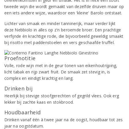
overeenkomsten in geur en smaak. Het is in feite een soort
tweede wijn die wordt gemaakt van dezelfde druiven maar op
een iets andere wijze, waardoor een 'kleine' Barolo ontstaat.
Lichter van smaak en minder tanninerijk, maar verder lijkt
deze Nebbiolo in alles op z'n beroemde broer. Een prachtige
verfijnde én krachtige rode, die bijvoorbeeld geweldig smaakt
bij risotto met paddenstoelen en vers geschaafde truffel.
Proefnotitie
Volle, rode wijn met in de geur tonen van eikenhoutrijping,
licht tabak en rijp zwart fruit. De smaak zet stevig in, is
complex en eindigt krachtig en lang.
Drinken bij
Heerlijk bij stevige stoofgerechten of gegrild vlees. Ook erg
lekker bij zachte kaas en stokbrood.
Houdbaarheid
Drinken vanaf één à twee jaar na de oogst, houdbaar tot zes
jaar na oogstdatum.