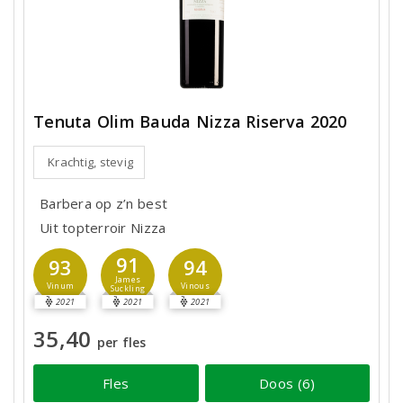
Tenuta Olim Bauda Nizza Riserva 2020
Krachtig, stevig
Barbera op z’n best
Uit topterroir Nizza
91
93
94
James
Vinum
Vinous
Suckling
2021
2021
2021
35,40
per fles
Fles
Doos (6)