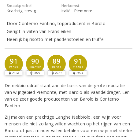
Smaakprofiel
Herkomst
Krachtig, stevig
Italië - Piemonte
Door Conterno Fantino, topproducent in Barolo
Gerijpt in vaten van Frans eiken
Heerlijk bij risotto met paddenstoelen en truffel
91
90
89
91
Parker
Tim Atkin
Parker
Vinous
2024
2023
2023
2023
De nebbiolodruif staat aan de basis van de grote reputatie
van wijngebied Piemonte, met Barolo als vaandeldrager. Een
van de zeer goede producenten van Barolo is Conterno
Fantino.
Zij maken een prachtige Langhe Nebbiolo, een wijn voor
mensen die niet zo lang willen wachten op het rijpen van een
Barolo of juist minder willen betalen voor een wijn met sterke