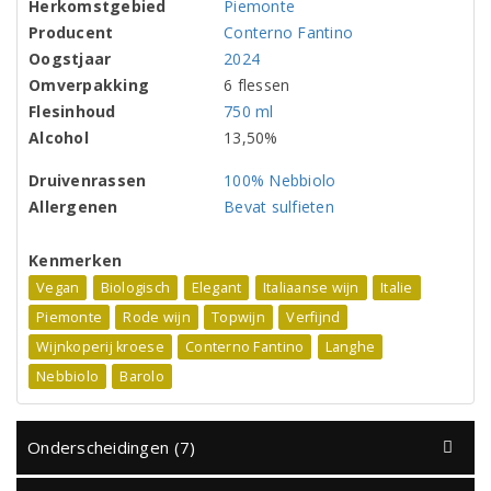
Herkomstgebied
Piemonte
Producent
Conterno Fantino
Oogstjaar
2024
Omverpakking
6 flessen
Flesinhoud
750 ml
Alcohol
13,50%
Druivenrassen
100% Nebbiolo
Allergenen
Bevat sulfieten
Kenmerken
Vegan
Biologisch
Elegant
Italiaanse wijn
Italie
Piemonte
Rode wijn
Topwijn
Verfijnd
Wijnkoperij kroese
Conterno Fantino
Langhe
Nebbiolo
Barolo
Onderscheidingen (7)