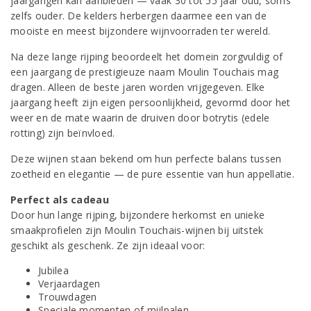
jaargangen kan aanbieden — vaak 30 tot 55 jaar oud, soms
zelfs ouder. De kelders herbergen daarmee een van de
mooiste en meest bijzondere wijnvoorraden ter wereld.
Na deze lange rijping beoordeelt het domein zorgvuldig of
een jaargang de prestigieuze naam Moulin Touchais mag
dragen. Alleen de beste jaren worden vrijgegeven. Elke
jaargang heeft zijn eigen persoonlijkheid, gevormd door het
weer en de mate waarin de druiven door botrytis (edele
rotting) zijn beïnvloed.
Deze wijnen staan bekend om hun perfecte balans tussen
zoetheid en elegantie — de pure essentie van hun appellatie.
Perfect als cadeau
Door hun lange rijping, bijzondere herkomst en unieke
smaakprofielen zijn Moulin Touchais-wijnen bij uitstek
geschikt als geschenk. Ze zijn ideaal voor:
Jubilea
Verjaardagen
Trouwdagen
Speciale momenten of mijlpalen