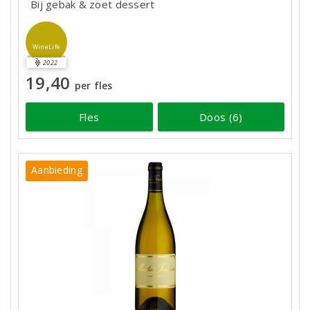
Bij gebak & zoet dessert
WineLife
2022
19,40
per fles
Fles
Doos (6)
Aanbieding