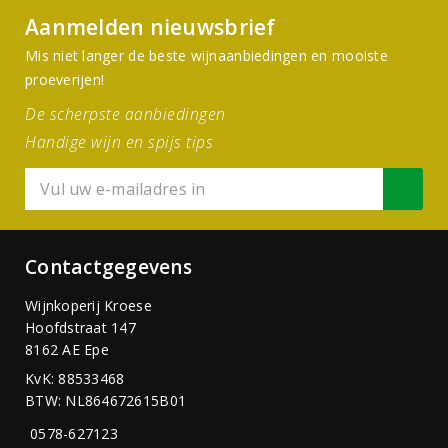
Aanmelden nieuwsbrief
Mis niet langer de beste wijnaanbiedingen en mooiste
proeverijen!
De scherpste aanbiedingen
Handige wijn en spijs tips
Contactgegevens
Wijnkoperij Kroese
Hoofdstraat 147
8162 AE Epe
KvK: 88533468
BTW: NL864672615B01
0578-627123