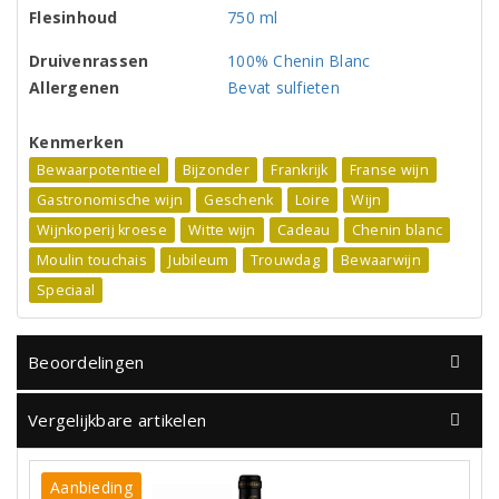
Flesinhoud
750 ml
Druivenrassen
100% Chenin Blanc
Allergenen
Bevat sulfieten
Kenmerken
Bewaarpotentieel
Bijzonder
Frankrijk
Franse wijn
Gastronomische wijn
Geschenk
Loire
Wijn
Wijnkoperij kroese
Witte wijn
Cadeau
Chenin blanc
Moulin touchais
Jubileum
Trouwdag
Bewaarwijn
Speciaal
Beoordelingen
Vergelijkbare artikelen
Aanbieding