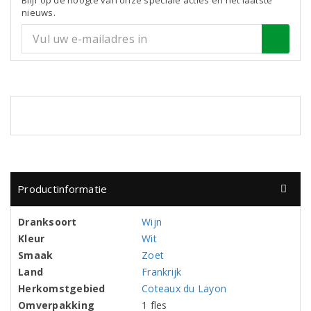
Blijf op de hoogte van onze speciale acties en het laatste
nieuws.
Productinformatie
Dranksoort
Wijn
Kleur
Wit
Smaak
Zoet
Land
Frankrijk
Herkomstgebied
Coteaux du Layon
Omverpakking
1 fles