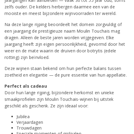
jaargangen kan aanbieden — vaak 30 tot 55 jaar oud, soms
zelfs ouder. De kelders herbergen daarmee een van de
mooiste en meest bijzondere wijnvoorraden ter wereld.
Na deze lange rijping beoordeelt het domein zorgvuldig of
een jaargang de prestigieuze naam Moulin Touchais mag
dragen. Alleen de beste jaren worden vrijgegeven. Elke
jaargang heeft zijn eigen persoonlijkheid, gevormd door het
weer en de mate waarin de druiven door botrytis (edele
rotting) zijn beïnvloed.
Deze wijnen staan bekend om hun perfecte balans tussen
zoetheid en elegantie — de pure essentie van hun appellatie.
Perfect als cadeau
Door hun lange rijping, bijzondere herkomst en unieke
smaakprofielen zijn Moulin Touchais-wijnen bij uitstek
geschikt als geschenk. Ze zijn ideaal voor:
Jubilea
Verjaardagen
Trouwdagen
Speciale momenten of mijlpalen