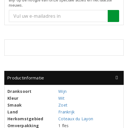
Blijf op de hoogte van onze speciale acties en het laatste
nieuws.
Productinformatie
Dranksoort
Wijn
Kleur
Wit
Smaak
Zoet
Land
Frankrijk
Herkomstgebied
Coteaux du Layon
Omverpakking
1 fles