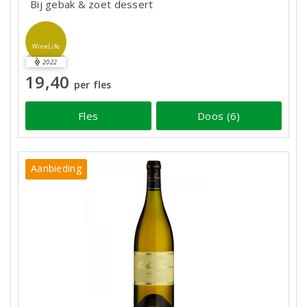
Bij gebak & zoet dessert
WineLife
2022
19,40
per fles
Fles
Doos (6)
Aanbieding