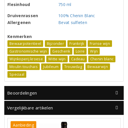
Flesinhoud
750 ml
Druivenrassen
100% Chenin Blanc
Allergenen
Bevat sulfieten
Kenmerken
Bewaarpotentieel
Bijzonder
Frankrijk
Franse wijn
Gastronomische wijn
Geschenk
Loire
Wijn
Wijnkoperij kroese
Witte wijn
Cadeau
Chenin blanc
Moulin touchais
Jubileum
Trouwdag
Bewaarwijn
Speciaal
Beoordelingen
Vergelijkbare artikelen
Aanbieding