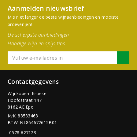
Aanmelden nieuwsbrief
Mis niet langer de beste wijnaanbiedingen en mooiste
proeverijen!
De scherpste aanbiedingen
Handige wijn en spijs tips
Contactgegevens
Wijnkoperij Kroese
Hoofdstraat 147
8162 AE Epe
KvK: 88533468
BTW: NL864672615B01
0578-627123