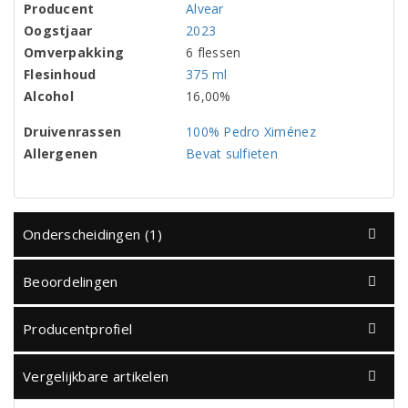
Producent
Alvear
Oogstjaar
2023
Omverpakking
6 flessen
Flesinhoud
375 ml
Alcohol
16,00%
Druivenrassen
100% Pedro Ximénez
Allergenen
Bevat sulfieten
Onderscheidingen (1)
Beoordelingen
Producentprofiel
Vergelijkbare artikelen