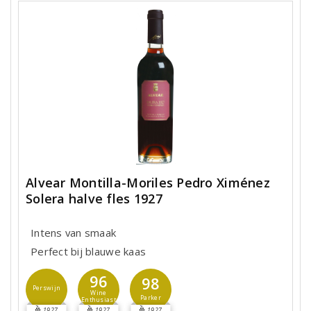
Alvear Montilla-Moriles Pedro Ximénez
Solera halve fles 1927
Intens van smaak
Perfect bij blauwe kaas
96
98
Perswijn
Wine
Parker
Enthusiast
1927
1927
1927