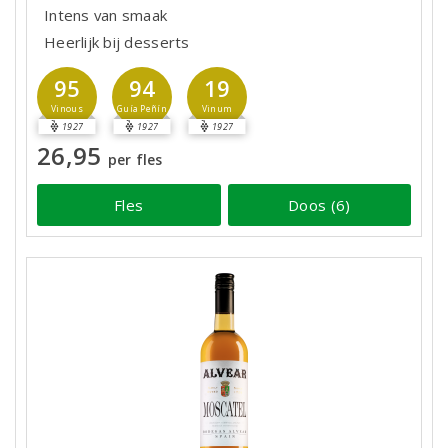
Intens van smaak
Heerlijk bij desserts
95
94
19
Vinous
Guía Peñín
Vinum
1927
1927
1927
26,95
per fles
Fles
Doos (6)