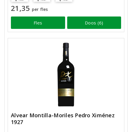
21,35
per fles
Fles
Doos (6)
Alvear Montilla-Moriles Pedro Ximénez
1927