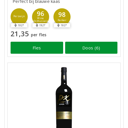
Perfect bij blauwe kaas
96
98
Perswijn
Wine
Parker
Enthusiast
1927
1927
1927
21,35
per fles
Fles
Doos (6)