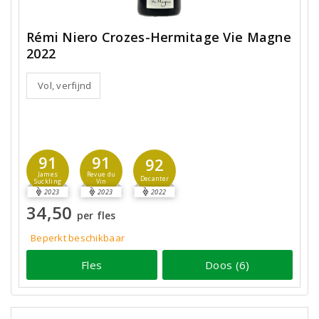
Rémi Niero Crozes-Hermitage Vie Magne
2022
Vol, verfijnd
91
91
92
James
Revue du
Decanter
Suckling
Vin
2023
2023
2022
34,50
per fles
Beperkt beschikbaar
Fles
Doos (6)