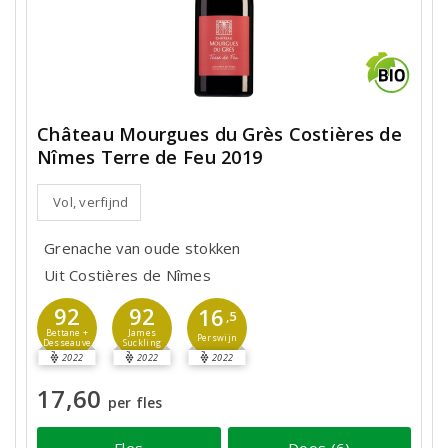
Château Mourgues du Grès Costières de
Nîmes Terre de Feu 2019
Vol, verfijnd
Grenache van oude stokken
Uit Costières de Nîmes
92
92
16
,5
Bettane +
James
Perswijn
Desseauve
Suckling
2022
2022
2022
17,60
per fles
Fles
Doos (6)