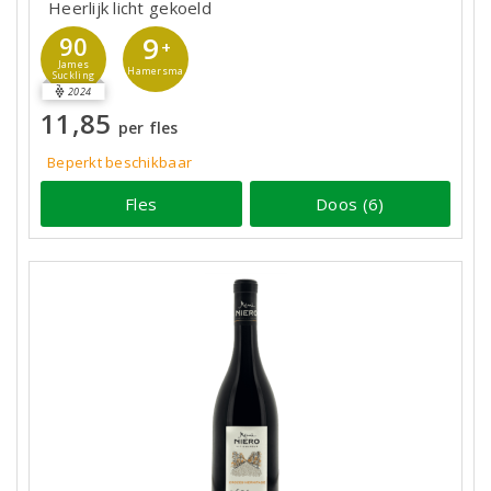
Heerlijk licht gekoeld
9
90
+
James
Hamersma
Suckling
2024
11,85
per fles
Beperkt beschikbaar
Fles
Doos (6)