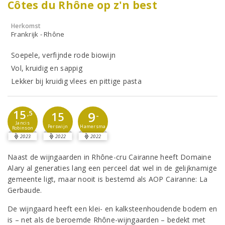
Côtes du Rhône op z'n best
Herkomst
Frankrijk - Rhône
Soepele, verfijnde rode biowijn
Vol, kruidig en sappig
Lekker bij kruidig vlees en pittige pasta
15
9
,5
15
-
Jancis
Perswijn
Hamersma
Robinson
2023
2022
2022
Naast de wijngaarden in Rhône-cru Cairanne heeft Domaine
Alary al generaties lang een perceel dat wel in de gelijknamige
gemeente ligt, maar nooit is bestemd als AOP Cairanne: La
Gerbaude.
De wijngaard heeft een klei- en kalksteenhoudende bodem en
is – net als de beroemde Rhône-wijngaarden – bedekt met