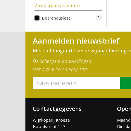
Zoek op dranksoort
1
Beerenauslese
Aanmelden nieuwsbrief
Mis niet langer de beste wijnaanbiedinge
De scherpste aanbiedingen
Handige wijn en spijs tips
Contactgegevens
Open
Wijnkoperij Kroese
Maand
Hoofdstraat 147
Dinsda