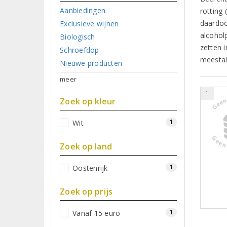
Aanbiedingen
rotting (
daardoo
Exclusieve wijnen
alcohol
Biologisch
zetten 
Schroefdop
meestal
Nieuwe producten
meer
1
Zoek op kleur
1
Wit
Zoek op land
1
Oostenrijk
Zoek op prijs
1
Vanaf 15 euro