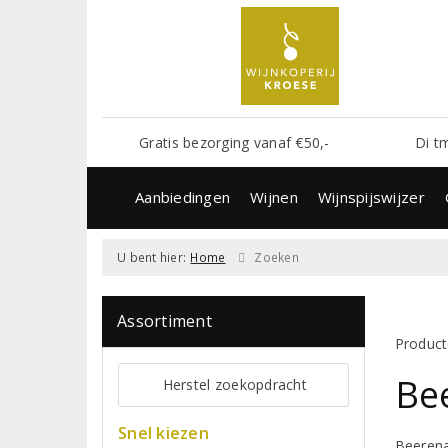
Gratis bezorging vanaf €50,-
Di t
Aanbiedingen
Wijnen
Wijnspijswijzer
U bent hier:
Home
Zoeken
Assortiment
Product
Be
Herstel zoekopdracht
Snel kiezen
Beerena