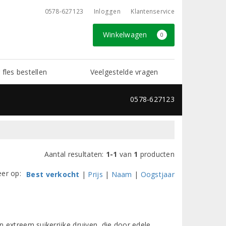
0578-627123
Inloggen
Klantenservice
Winkelwagen
0
 fles bestellen
Veelgestelde vragen
0578-627123
Aantal resultaten:
1-1
van
1
producten
eer op:
Best verkocht
|
Prijs
|
Naam
|
Oogstjaar
 extreem suikerrijke druiven, die door edele