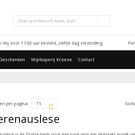
m Vrij voor 17.00 uur besteld, zelfde dag verzending
Per
Geschenken
Wijnkoperij Kroese
Contact
en per pagina:
Sort
erenauslese
uslese is de Duitse term voor een type wijn dat gemaakt wordt van