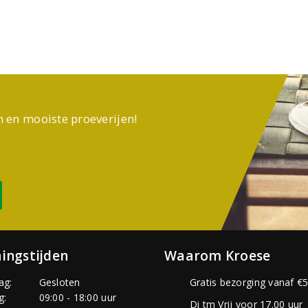
n en mooiste proeverijen!
ingstijden
Waarom Kroese
ag:
Gesloten
Gratis bezorging vanaf €5
g:
09:00 - 18:00 uur
Di tm Vrij voor 17.00 uur