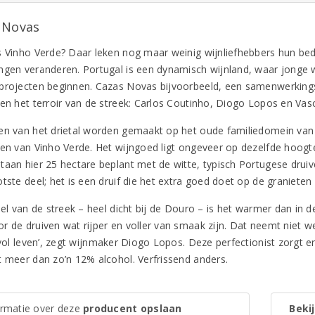
 Novas
s Vinho Verde? Daar leken nog maar weinig wijnliefhebbers hun bed
ngen veranderen. Portugal is een dynamisch wijnland, waar jonge
projecten beginnen. Cazas Novas bijvoorbeeld, een samenwerking
 en het terroir van de streek: Carlos Coutinho, Diogo Lopos en Va
en van het drietal worden gemaakt op het oude familiedomein van 
den van Vinho Verde. Het wijngoed ligt ongeveer op dezelfde hoogt
taan hier 25 hectare beplant met de witte, typisch Portugese drui
otste deel; het is een druif die het extra goed doet op de graniete
eel van de streek – heel dicht bij de Douro – is het warmer dan in d
r de druiven wat rijper en voller van smaak zijn. Dat neemt niet w
 vol leven’, zegt wijnmaker Diogo Lopos. Deze perfectionist zorgt e
t meer dan zo’n 12% alcohol. Verfrissend anders.
ormatie over deze
producent opslaan
Bekij