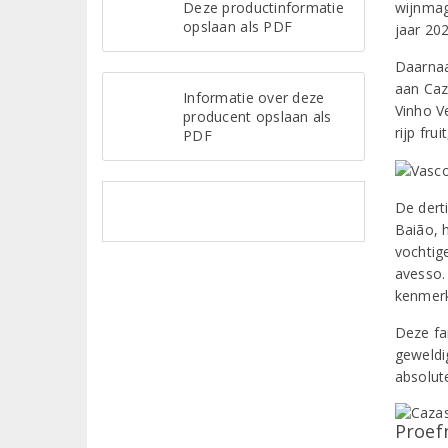
Deze productinformatie
wijnmag
opslaan als PDF
jaar 202
Daarnaa
aan Caz
Informatie over deze
Vinho V
producent opslaan als
rijp fru
PDF
De dert
Baião, 
vochtig
avesso.
kenmerk
Deze fa
geweldi
absolut
Proef