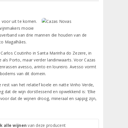
 voor uit te komen.
 wijnmakers mooie
sverband van drie mannen die houden van de
sco Magalhães.
Carlos Coutinho in Santa Marinha do Zezere, in
e als Porto, maar verder landinwaarts. Voor Cazas
venrassen avesso, arinto en loureiro. Avesso vormt
n bodems van dit domein.
e rest van het relatief koele en natte Vinho Verde,
eg dat de wijn dorstlessend en opwekkend is: ‘Elke
rvoor dat de wijnen droog, mineraal en sappig zijn,
k alle wijnen
van deze producent