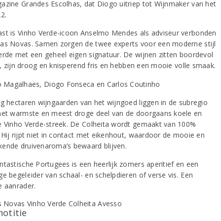
azine Grandes Escolhas, dat Diogo uitriep tot Wijnmaker van het
2.
st is Vinho Verde-icoon Anselmo Mendes als adviseur verbonden
as Novas. Samen zorgen de twee experts voor een moderne stijl
erde met een geheel eigen signatuur. De wijnen zitten boordevol
it, zijn droog en knisperend fris en hebben een mooie volle smaak.
ig hectaren wijngaarden van het wijngoed liggen in de subregio
het warmste en meest droge deel van de doorgaans koele en
e Vinho Verde-streek. De Colheita wordt gemaakt van 100%
 Hij rijpt niet in contact met eikenhout, waardoor de mooie en
ende druivenaroma’s bewaard blijven.
ntastische Portugees is een heerlijk zomers aperitief en een
ge begeleider van schaal- en schelpdieren of verse vis. Een
e aanrader.
notitie