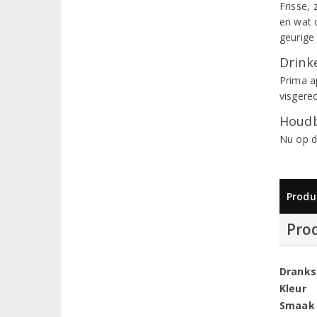
Frisse, 
en wat 
geurige
Drinke
Prima ap
visgere
Houdb
Nu op d
Produ
Pro
Dranks
Kleur
Smaak