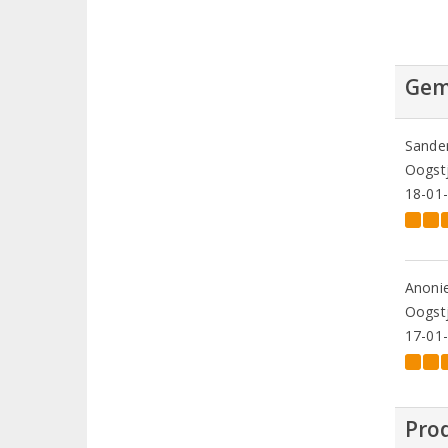
Gem
Sande
Oogstj
18-01
Anoni
Oogstj
17-01
Prod