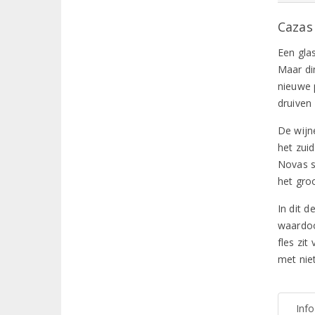
Cazas
Een gla
Maar di
nieuwe 
druiven
De wijn
het zui
Novas s
het gro
In dit d
waardoo
fles zit
met nie
Inf