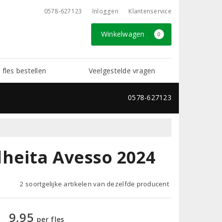
0578-627123
Inloggen
Klantenservice
Winkelwagen
0
 fles bestellen
Veelgestelde vragen
0578-627123
heita Avesso 2024
2 soortgelijke artikelen van dezelfde producent
9,95
per fles