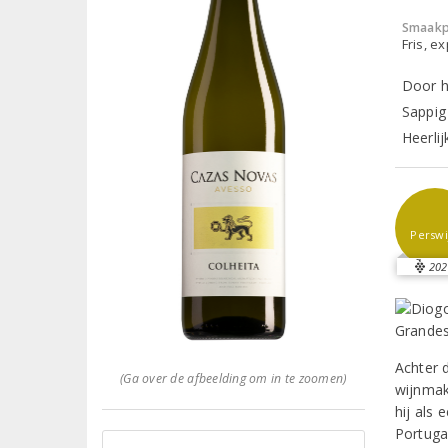
Smaakp
Fris, e
Door h
Sappig 
Heerlij
Perswi
202
Achter 
(Ga over de afbeelding om in te zoomen)
wijnmak
hij als
Portuga