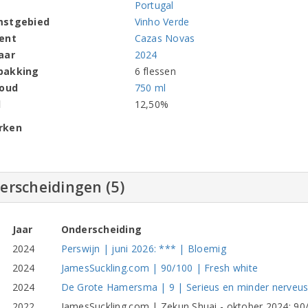
Portugal
mstgebied
Vinho Verde
ent
Cazas Novas
aar
2024
pakking
6 flessen
houd
750 ml
l
12,50%
rken
erscheidingen (5)
Jaar
Onderscheiding
2024
Perswijn | juni 2026: *** | Bloemig
2024
JamesSuckling.com | 90/100 | Fresh white
2024
De Grote Hamersma | 9 | Serieus en minder nerveu
2022
JamesSuckling.com | Zekun Shuai - oktober 2024: 90