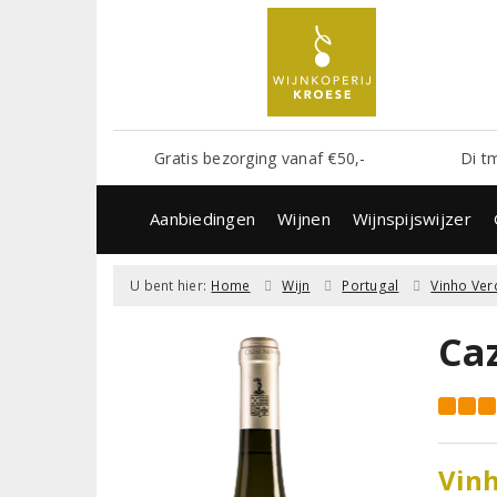
Gratis bezorging vanaf €50,-
Di t
Aanbiedingen
Wijnen
Wijnspijswijzer
U bent hier:
Home
Wijn
Portugal
Vinho Ver
Ca
Vinh