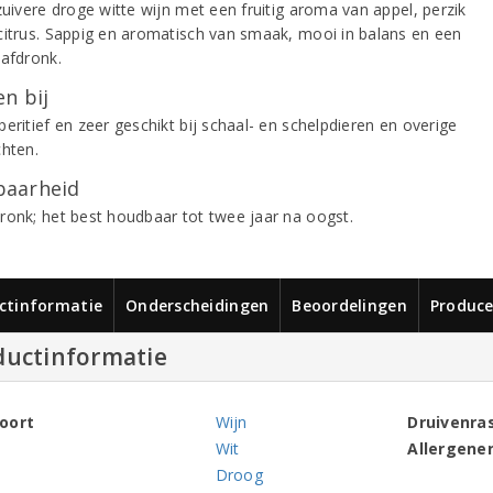
zuivere droge witte wijn met een fruitig aroma van appel, perzik
citrus. Sappig en aromatisch van smaak, mooi in balans en een
 afdronk.
n bij
eritief en zeer geschikt bij schaal- en schelpdieren en overige
chten.
aarheid
ronk; het best houdbaar tot twee jaar na oogst.
ctinformatie
Onderscheidingen
Beoordelingen
Produce
ductinformatie
oort
Wijn
Druivenra
Wit
Allergene
Droog