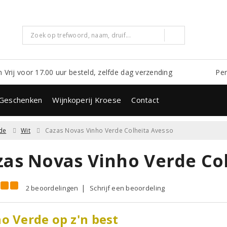
m Vrij voor 17.00 uur besteld, zelfde dag verzending
Per
Geschenken
Wijnkoperij Kroese
Contact
de
Wit
Cazas Novas Vinho Verde Colheita Avesso
zas Novas Vinho Verde Col
2 beoordelingen
Schrijf een beoordeling
o Verde op z'n best