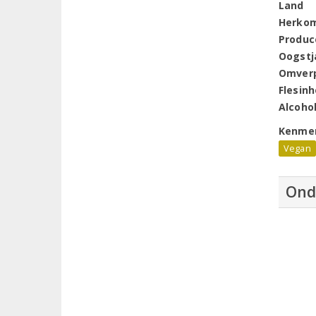
Land
Herko
Produc
Oogstj
Omver
Flesin
Alcoho
Kenme
Vegan
Ond