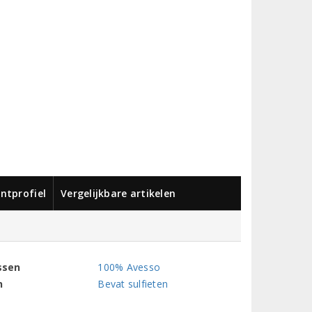
ntprofiel
Vergelijkbare artikelen
ssen
100% Avesso
n
Bevat sulfieten