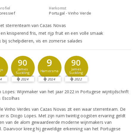
rofiel
Herkomst
xpressief
Portugal - Vinho Verde
et sterrenteam van Cazas Novas
en knisperend fris, met rijp fruit en een volle smaak
k bij schelpdieren, vis en zomerse salades
9
90
90
James
James
jn
Hamersma
Suckling
Suckling
4
2024
2024
2022
de Vinho Verdes van Cazas Novas zit een waar sterrenteam. De
er is Diogo Lopes. Met zijn ruim twintig oogsten ervaring geldt
 een van de alom gewaardeerde moderne wijnmakers van
l. Daarvoor kreeg hij geweldige erkenning van het Portugese