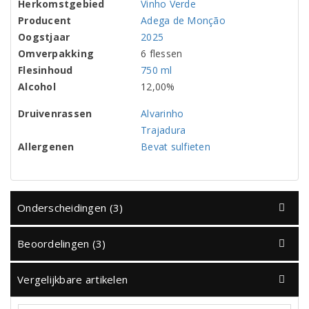
Herkomstgebied
Vinho Verde
Producent
Adega de Monção
Oogstjaar
2025
Omverpakking
6 flessen
Flesinhoud
750 ml
Alcohol
12,00%
Druivenrassen
Alvarinho
Trajadura
Allergenen
Bevat sulfieten
Onderscheidingen (3)
Beoordelingen (3)
Vergelijkbare artikelen