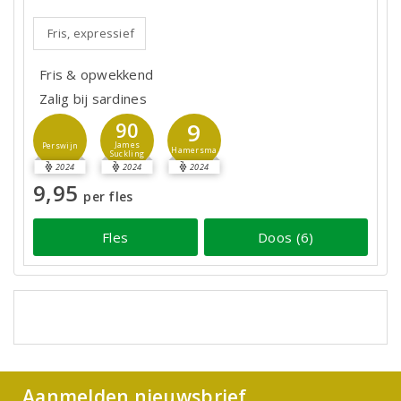
Fris, expressief
Fris & opwekkend
Zalig bij sardines
9
90
James
Perswijn
Hamersma
Suckling
2024
2024
2024
9,95
per fles
Fles
Doos (6)
Aanmelden nieuwsbrief