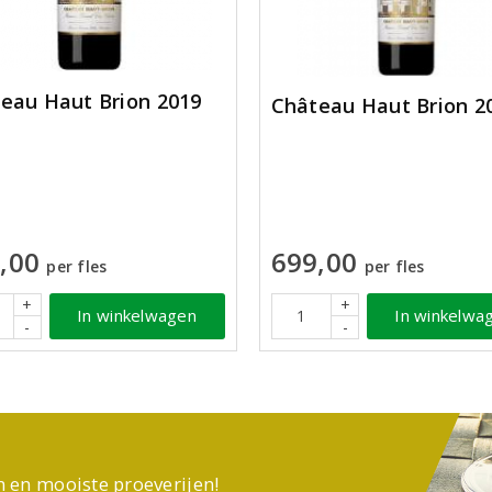
eau Haut Brion 2019
Château Haut Brion 2
,00
699,00
per fles
per fles
+
+
In winkelwagen
In winkelwa
-
-
n en mooiste proeverijen!