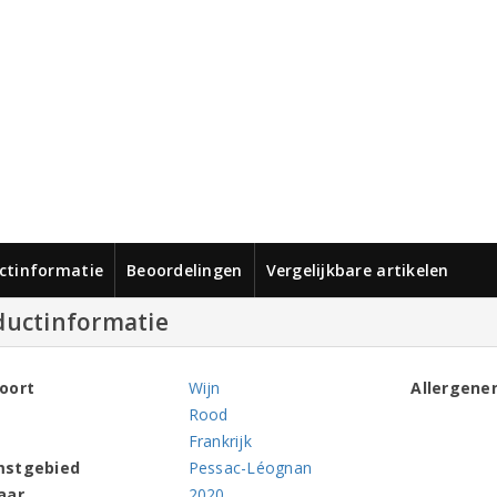
ctinformatie
Beoordelingen
Vergelijkbare artikelen
ductinformatie
oort
Wijn
Allergene
Rood
Frankrijk
mstgebied
Pessac-Léognan
aar
2020