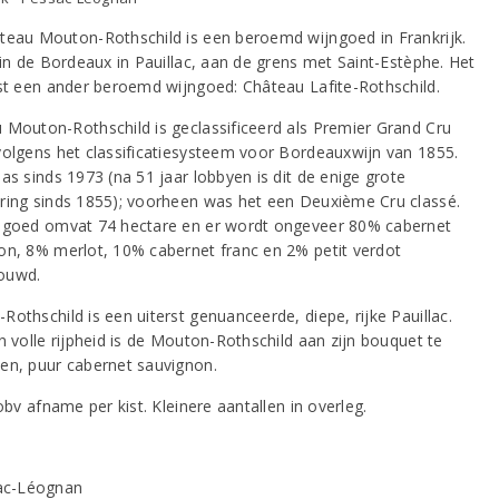
teau Mouton-Rothschild is een beroemd wijngoed in Frankrijk.
 in de Bordeaux in Pauillac, aan de grens met Saint-Estèphe. Het
ast een ander beroemd wijngoed: Château Lafite-Rothschild.
 Mouton-Rothschild is geclassificeerd als Premier Grand Cru
volgens het classificatiesysteem voor Bordeauxwijn van 1855.
as sinds 1973 (na 51 jaar lobbyen is dit de enige grote
ring sinds 1855); voorheen was het een Deuxième Cru classé.
ngoed omvat 74 hectare en er wordt ongeveer 80% cabernet
on, 8% merlot, 10% cabernet franc en 2% petit verdot
ouwd.
othschild is een uiterst genuanceerde, diepe, rijke Pauillac.
n volle rijpheid is de Mouton-Rothschild aan zijn bouquet te
en, puur cabernet sauvignon.
 obv afname per kist. Kleinere aantallen in overleg.