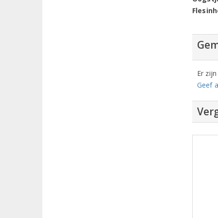
Flesin
Gem
Er zij
Geef a
Verg