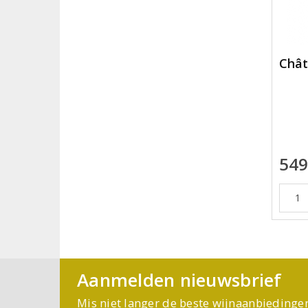
Chât
549
Aanmelden nieuwsbrief
Mis niet langer de beste wijnaanbiedinge