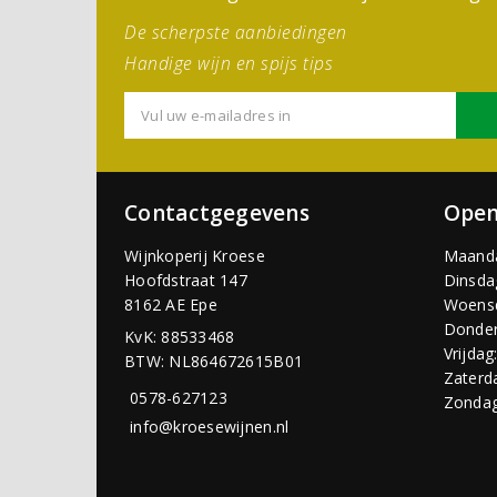
De scherpste aanbiedingen
Handige wijn en spijs tips
Contactgegevens
Open
Wijnkoperij Kroese
Maand
Hoofdstraat 147
Dinsda
8162 AE Epe
Woens
Donder
KvK: 88533468
Vrijdag
BTW: NL864672615B01
Zaterd
0578-627123
Zondag
info@kroesewijnen.nl