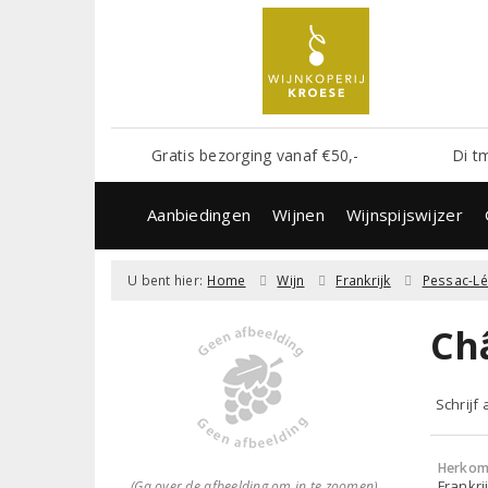
Gratis bezorging vanaf €50,-
Di t
Aanbiedingen
Wijnen
Wijnspijswijzer
U bent hier:
Home
Wijn
Frankrijk
Pessac-L
Ch
Schrijf
Herkom
Frankri
(Ga over de afbeelding om in te zoomen)