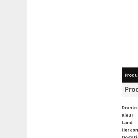
Produ
Pro
Dranks
Kleur
Land
Herko
Oogstj