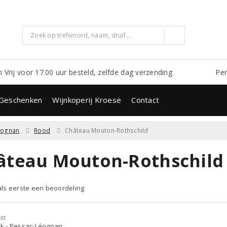
m Vrij voor 17.00 uur besteld, zelfde dag verzending
Per
Geschenken
Wijnkoperij Kroese
Contact
éognan
Rood
Château Mouton-Rothschild
âteau Mouton-Rothschild
 als eerste een beoordeling
st
jk - Pessac-Léognan