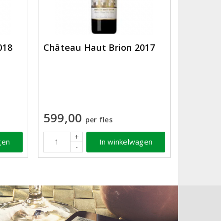
018
Château Haut Brion 2017
599,00
per fles
+
gen
In winkelwagen
-