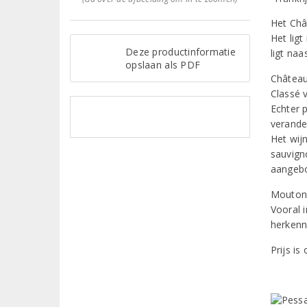
Het Châ
Het ligt
Deze productinformatie
ligt na
opslaan als PDF
Château
Classé 
Echter p
verande
Het wij
sauvign
aangeb
Mouton-R
Vooral i
herkenn
Prijs is