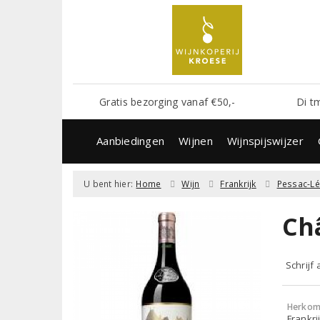
Gratis bezorging vanaf €50,-
Di t
Aanbiedingen
Wijnen
Wijnspijswijzer
U bent hier:
Home
Wijn
Frankrijk
Pessac-L
Ch
Schrijf
Herkom
Frankri