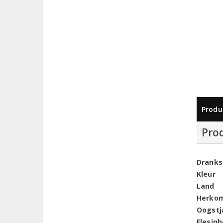
Produ
Pro
Dranks
Kleur
Land
Herko
Oogstj
Flesin