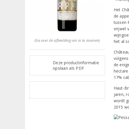
Het Châ
de appe
tussen 
vrijwel
wijngoe
(Ga over de afbeelding om in te zoomen)
het al 
Château
volgens
Deze productinformatie
de enig
opslaan als PDF
hectare
17% cab
Haut-Br
jaren, 
wordt g
2015 wo