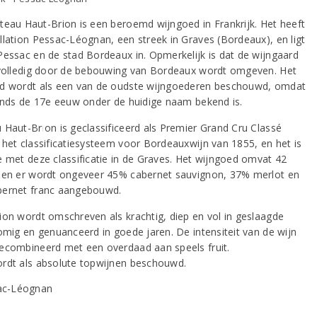
teau Haut-Brion is een beroemd wijngoed in Frankrijk. Het heeft
llation Pessac-Léognan, een streek in Graves (Bordeaux), en ligt
Pessac en de stad Bordeaux in. Opmerkelijk is dat de wijngaard
 volledig door de bebouwing van Bordeaux wordt omgeven. Het
d wordt als een van de oudste wijngoederen beschouwd, omdat
sinds de 17e eeuw onder de huidige naam bekend is.
 Haut-Brion is geclassificeerd als Premier Grand Cru Classé
 het classificatiesysteem voor Bordeauxwijn van 1855, en het is
e met deze classificatie in de Graves. Het wijngoed omvat 42
 en er wordt ongeveer 45% cabernet sauvignon, 37% merlot en
ernet franc aangebouwd.
ion wordt omschreven als krachtig, diep en vol in geslaagde
romig en genuanceerd in goede jaren. De intensiteit van de wijn
ecombineerd met een overdaad aan speels fruit.
rdt als absolute topwijnen beschouwd.