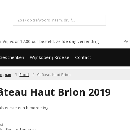
m Vrij voor 17.00 uur besteld, zelfde dag verzending
Per
Geschenken
Wijnkoperij Kroese
Contact
éognan
Rood
Château Haut Brion
âteau Haut Brion 2019
 als eerste een beoordeling
st
jk - Pessac-Léognan