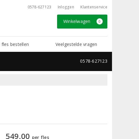
0578-627123
Inloggen
Klantenservice
Winkelwagen
0
 fles bestellen
Veelgestelde vragen
0578-627123
549,00
per fles