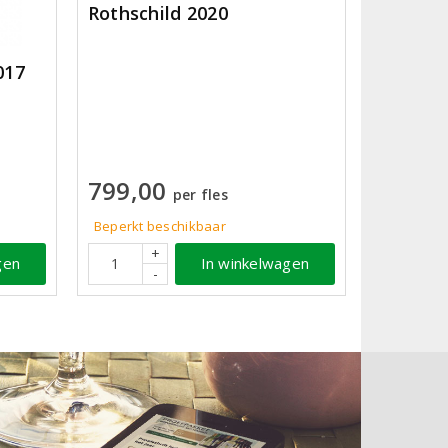
Rothschild 2020
017
799,00
per fles
Beperkt beschikbaar
+
In winkelwagen
gen
-