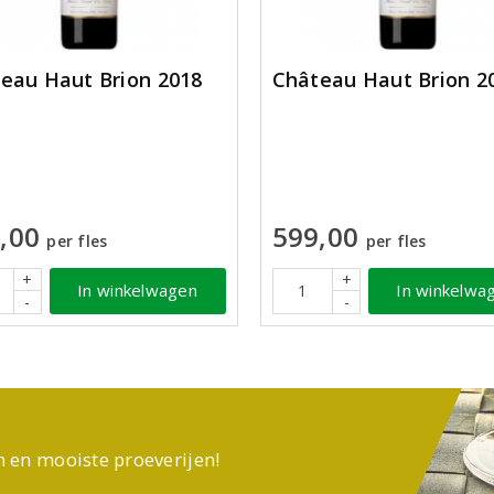
eau Haut Brion 2018
Château Haut Brion 2
,00
599,00
per fles
per fles
+
+
In winkelwagen
In winkelwa
-
-
n en mooiste proeverijen!