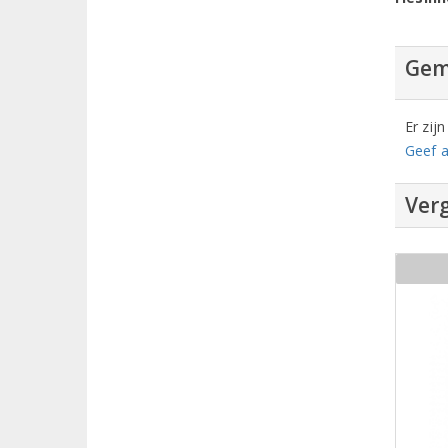
Gem
Er zij
Geef a
Verg