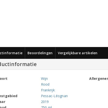
ctinformatie
Beoordelingen
Vergelijkbare artikelen
ductinformatie
oort
Wijn
Allergene
Rood
Frankrijk
mstgebied
Pessac-Léognan
aar
2019
houd
750 ml