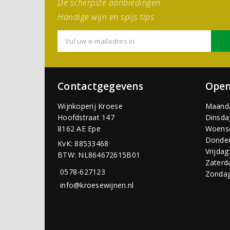
De scherpste aanbiedingen
Handige wijn en spijs tips
Contactgegevens
Open
Wijnkoperij Kroese
Maand
Hoofdstraat 147
Dinsda
8162 AE Epe
Woens
Donder
KvK: 88533468
Vrijdag
BTW: NL864672615B01
Zaterd
0578-627123
Zondag
info@kroesewijnen.nl